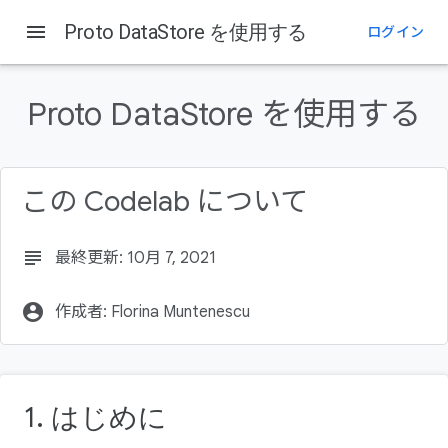
menu
Proto DataStore を使用する
ログイン
このページの内容
はじめに
Proto DataStore を使用する
Datastore とは
学習内容
作業内容
この Codelab について
必要なもの
subject
最終更新: 10月 7, 2021
account_circle
作成者: Florina Muntenescu
1. はじめに