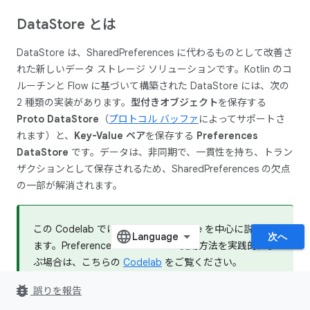
Data
Store とは
DataStore は、SharedPreferences に代わるものとして改善さ
れた新しいデータ ストレージ ソリューションです。Kotlin のコ
ルーチンと Flow に基づいて構築された DataStore には、次の
2 種類の実装があります。
型付きオブジェクト
を保存する
Proto DataStore
（
プロトコル バッファ
によってサポートさ
れます）と、
Key-Value ペア
を保存する
Preferences
DataStore
です。データは、非同期で、一貫性を持ち、トラン
ザクションとして保存されるため、SharedPreferences の欠点
の一部が解消されます。
この Codelab では、Proto DataStore を中心に説明し
次へ
ます。Preferences DataStore の使用方法を実践的に学
ぶ場合は、こちらの
Codelab
をご覧ください。
bug_report
誤りを報告