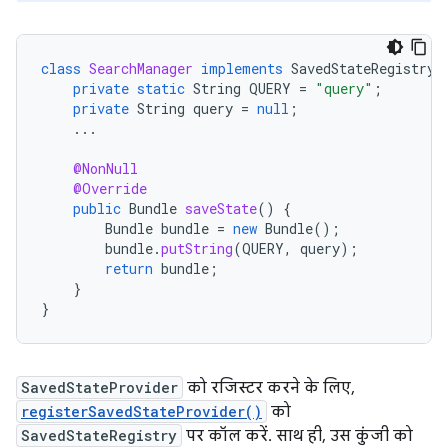
class
SearchManager
implements
SavedStateRegistry
.
private
static
String
QUERY
=
"query"
;
private
String
query
=
null
;
...
@NonNull
@Override
public
Bundle
saveState
()
{
Bundle
bundle
=
new
Bundle
();
bundle
.
putString
(
QUERY
,
query
);
return
bundle
;
}
}
SavedStateProvider
को रजिस्टर करने के लिए,
registerSavedStateProvider()
को
SavedStateRegistry
पर कॉल करें. साथ ही, उस कुंजी को