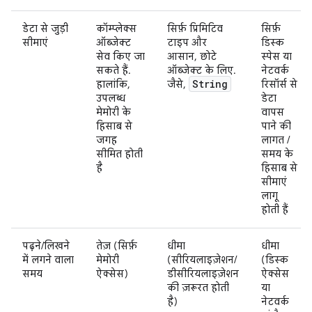
डेटा से जुड़ी
कॉम्प्लेक्स
सिर्फ़ प्रिमिटिव
सिर्फ़
सीमाएं
ऑब्जेक्ट
टाइप और
डिस्क
सेव किए जा
आसान, छोटे
स्पेस या
सकते हैं.
ऑब्जेक्ट के लिए.
नेटवर्क
String
हालांकि,
जैसे,
रिसॉर्स से
उपलब्ध
डेटा
मेमोरी के
वापस
हिसाब से
पाने की
जगह
लागत /
सीमित होती
समय के
है
हिसाब से
सीमाएं
लागू
होती हैं
पढ़ने/लिखने
तेज़ (सिर्फ़
धीमा
धीमा
में लगने वाला
मेमोरी
(सीरियलाइज़ेशन/
(डिस्क
समय
ऐक्सेस)
डीसीरियलाइज़ेशन
ऐक्सेस
की ज़रूरत होती
या
है)
नेटवर्क