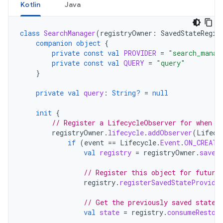
Kotlin
Java
class
SearchManager
(
registryOwner
:
SavedStateRegis
companion
object
{
private
const
val
PROVIDER
=
"search_manag
private
const
val
QUERY
=
"query"
}
private
val
query
:
String?
=
null
init
{
// Register a LifecycleObserver for when t
registryOwner
.
lifecycle
.
addObserver
(
Lifecy
if
(
event
==
Lifecycle
.
Event
.
ON_CREATE
val
registry
=
registryOwner
.
saved
// Register this object for future
registry
.
registerSavedStateProvide
// Get the previously saved state 
val
state
=
registry
.
consumeRestor