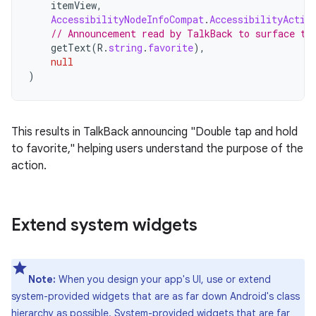
itemView
,
AccessibilityNodeInfoCompat
.
AccessibilityActio
// Announcement read by TalkBack to surface th
getText
(
R
.
string
.
favorite
),
null
)
This
results
in
TalkBack
announcing
"Double tap and hold
to favorite,"
helping
users
understand
the
purpose
of
the
action
.
Extend
system
widgets
Note
:
When
you
design
your
app
'
s
UI
,
use
or
extend
system
-
provided
widgets
that
are
as
far
down
Android
'
s
class
hierarchy
as
possible
.
System
-
provided
widgets
that
are
far