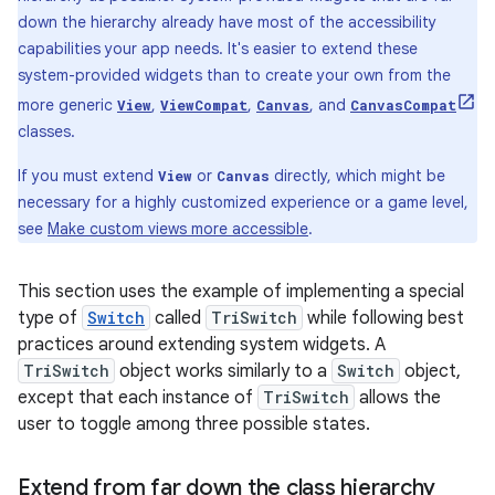
down
the
hierarchy
already
have
most
of
the
accessibility
capabilities
your
app
needs
.
It
'
s
easier
to
extend
these
system
-
provided
widgets
than
to
create
your
own
from
the
more
generic
,
,
,
and
View
ViewCompat
Canvas
CanvasCompat
classes
.
If
you
must
extend
or
directly
,
which
might
be
View
Canvas
necessary
for
a
highly
customized
experience
or
a
game
level
,
see
Make
custom
views
more
accessible
.
This
section
uses
the
example
of
implementing
a
special
type
of
Switch
called
TriSwitch
while
following
best
practices
around
extending
system
widgets
.
A
TriSwitch
object
works
similarly
to
a
Switch
object
,
except
that
each
instance
of
TriSwitch
allows
the
user
to
toggle
among
three
possible
states
.
Extend
from
far
down
the
class
hierarchy