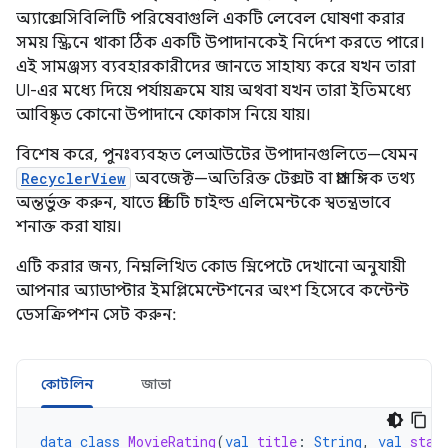
অ্যাক্সেসিবিলিটি পরিষেবাগুলি একটি লেবেল ঘোষণা করার
সময় স্ক্রিনে থাকা ঠিক একটি উপাদানকেই নির্দেশ করতে পারে।
এই সামঞ্জস্য ব্যবহারকারীদের জানতে সাহায্য করে যখন তারা
UI-এর মধ্যে দিয়ে পর্যায়ক্রমে যায় অথবা যখন তারা ইতিমধ্যে
আবিষ্কৃত কোনো উপাদানে ফোকাস নিয়ে যায়।
বিশেষ করে, পুনঃব্যবহৃত লেআউটের উপাদানগুলিতে—যেমন
RecyclerView
অবজেক্ট—অতিরিক্ত টেক্সট বা প্রাসঙ্গিক তথ্য
অন্তর্ভুক্ত করুন, যাতে প্রতিটি চাইল্ড এলিমেন্টকে স্বতন্ত্রভাবে
শনাক্ত করা যায়।
এটি করার জন্য, নিম্নলিখিত কোড স্নিপেটে দেখানো অনুযায়ী
আপনার অ্যাডাপ্টার ইমপ্লিমেন্টেশনের অংশ হিসেবে কন্টেন্ট
ডেসক্রিপশন সেট করুন:
কোটলিন
জাভা
data
class
MovieRating
(
val
title
:
String
,
val
star