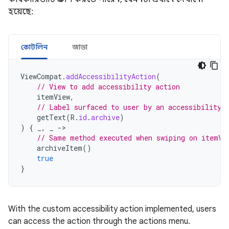
হয়েছে:
কোটলিন
জাভা
ViewCompat
.
addAccessibilityAction
(
// View to add accessibility action
itemView
,
// Label surfaced to user by an accessibility 
getText
(
R
.
id
.
archive
)
)
{
_
,
_
->
// Same method executed when swiping on itemVi
archiveItem
()
true
}
With
the
custom
accessibility
action
implemented
,
users
can
access
the
action
through
the
actions
menu
.