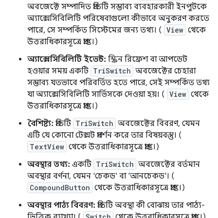
অবজেক্টে সম্পাদিত প্রতিটি সম্ভাব্য ব্যবহারকারী ইনপুটকে
অ্যাক্সেসিবিলিটি পরিষেবাগুলো কীভাবে অনুকরণ করতে
পারে, সে সম্পর্কিত সিস্টেমের জন্য তথ্য। (
View
থেকে
উত্তরাধিকারসূত্রে প্রাপ্ত।)
অ্যাক্সেসিবিলিটি ইভেন্ট:
স্ক্রিন রিফ্রেশ বা আপডেট
হওয়ার সময় একটি
TriSwitch
অবজেক্টের চেহারা
সম্ভাব্য যতভাবে পরিবর্তিত হতে পারে, সেই সম্পর্কিত তথ্য
যা অ্যাক্সেসিবিলিটি সার্ভিসকে দেওয়া হয়। (
View
থেকে
উত্তরাধিকারসূত্রে প্রাপ্ত।)
বৈশিষ্ট্য:
প্রতিটি
TriSwitch
অবজেক্টের বিবরণ, যেমন
এটি যে কোনো টেক্সট প্রদর্শন করে তার বিষয়বস্তু। (
TextView
থেকে উত্তরাধিকারসূত্রে প্রাপ্ত।)
অবস্থার তথ্য:
একটি
TriSwitch
অবজেক্টের বর্তমান
অবস্থার বর্ণনা, যেমন 'চেকড' বা 'আনচেকড'। (
CompoundButton
থেকে উত্তরাধিকারসূত্রে প্রাপ্ত।)
অবস্থার পাঠ্য বিবরণ:
প্রতিটি অবস্থা কী বোঝায় তার পাঠ্য-
ভিত্তিক ব্যাখ্যা। (
Switch
থেকে উত্তরাধিকারসূত্রে প্রাপ্ত।)