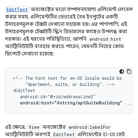
EditText
অবজেক্টের মতো সম্পাদনাযোগ্য এলিমেন্ট লেবেল
করার সময়, এলিমেন্টটির ভেতরেই বৈধ ইনপুটের একটি
উদাহরণমূলক টেক্সট দেখানো সহায়ক হয়। এর পাশাপাশি, এই
উদাহরণমূলক টেক্সটটি স্ক্রিন রিডারদের কাছেও উপলব্ধ করা
দরকার। এই ধরনের পরিস্থিতিতে, আপনি
android:hint
অ্যাট্রিবিউটটি ব্যবহার করতে পারেন, যেমনটি নিচের কোড
স্নিপেটে দেখানো হয়েছে:
<!--
The
hint
text
for
en-US
locale
would
"Apartment,
suite,
or
building".
-->

android:hint="@string/aptSuiteBuilding"
...
/
এই ক্ষেত্রে,
View
অবজেক্টের
android:labelFor
অ্যাট্রিবিউটটি অবশ্যই
EditText
এলিমেন্টের ID-তে সেট