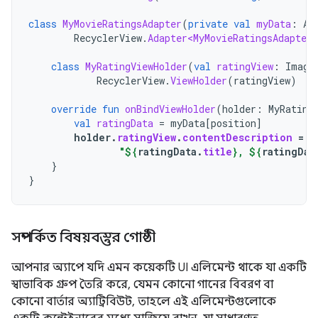
class
MyMovieRatingsAdapter
(
private
val
myData
:
Ar
RecyclerView
.
Adapter<MyMovieRatingsAdapter
.
class
MyRatingViewHolder
(
val
ratingView
:
Image
RecyclerView
.
ViewHolder
(
ratingView
)
override
fun
onBindViewHolder
(
holder
:
MyRating
val
ratingData
=
myData
[
position
]
holder
.
ratingView
.
contentDescription
=
"
"
${
ratingData
.
title
}
, 
${
ratingDat
}
}
সম্পর্কিত বিষয়বস্তুর গোষ্ঠী
আপনার অ্যাপে যদি এমন কয়েকটি UI এলিমেন্ট থাকে যা একটি
স্বাভাবিক গ্রুপ তৈরি করে, যেমন কোনো গানের বিবরণ বা
কোনো বার্তার অ্যাট্রিবিউট, তাহলে এই এলিমেন্টগুলোকে