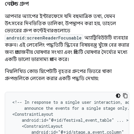
নেস্টেড গ্রুপ
আপনার অ্যাপের ইন্টারফেসে যদি বহুমাত্রিক তথ্য, যেমন
উৎসবের দিনভিত্তিক তালিকা, উপস্থাপন করা হয়, তাহলে
ভেতরের গ্রুপ কন্টেইনারগুলোতে
android:screenReaderFocusable
অ্যাট্রিবিউটটি ব্যবহার
করুন। এই লেবেলিং পদ্ধতিটি স্ক্রিনের বিষয়বস্তু খুঁজে বের করার
জন্য প্রয়োজনীয় ঘোষণার সংখ্যা এবং প্রতিটি ঘোষণার দৈর্ঘ্যের মধ্যে
একটি ভালো ভারসাম্য প্রদান করে।
নিম্নলিখিত কোড স্নিপেটটি বৃহত্তর গ্রুপের ভিতরে থাকা
গ্রুপগুলিকে লেবেল করার একটি পদ্ধতি দেখায়:
<!--
In
response
to
a
single
user
interaction,
acc
announce
the
events
for
a
single
stage
only.
-
android:id="@+id/festival_event_table"
...