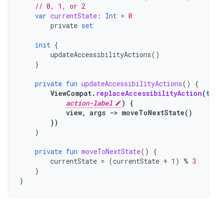
// 0, 1, or 2
var
currentState
:
Int
=
0
private
set
init
{
updateAccessibilityActions
()
}
private
fun
updateAccessibilityActions
()
{
ViewCompat
.
replaceAccessibilityAction
(
th
action-label
)
{
view
,
args
-
>
moveToNextState
()
})
}
private
fun
moveToNextState
()
{
currentState
=
(
currentState
+
1
)
%
3
}
}