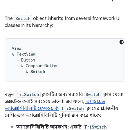
The
Switch
object
inherits
from
several
framework
UI
classes
in
its
hierarchy
:
View
↳
TextView
↳
Button
↳
CompoundButton
↳
Switch
নতুন
TriSwitch
ক্লাসটির জন্য সরাসরি
Switch
ক্লাস থেকে
এক্সটেন্ড করাই সবচেয়ে ভালো। এর ফলে,
অ্যান্ড্রয়েড
অ্যাক্সেসিবিলিটি ফ্রেমওয়ার্ক
TriSwitch
ক্লাসের প্রয়োজনীয়
বেশিরভাগ অ্যাক্সেসিবিলিটি সুবিধা প্রদান করে থাকে:
অ্যাক্সেসিবিলিটি অ্যাকশন:
একটি
TriSwitch