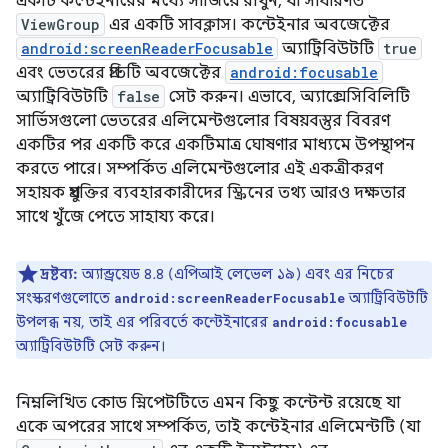
একটি কন্টেইনারের মধ্যে সাজিয়ে রাখুন, যা সাধারণত
ViewGroup
এর একটি সাবক্লাস। কন্টেইনার অবজেক্টের
android:screenReaderFocusable
অ্যাট্রিবিউটটি
true
এবং ভেতরের প্রতিটি অবজেক্টের
android:focusable
অ্যাট্রিবিউটটি
false
সেট করুন। এভাবে, অ্যাক্সেসিবিলিটি
সার্ভিসগুলো ভেতরের এলিমেন্টগুলোর বিষয়বস্তুর বিবরণ
একটির পর একটি করে একটিমাত্র ঘোষণার মাধ্যমে উপস্থাপন
করতে পারে। সম্পর্কিত এলিমেন্টগুলোর এই একত্রীকরণ
সহায়ক প্রযুক্তির ব্যবহারকারীদের স্ক্রিনের তথ্য আরও দক্ষতার
সাথে খুঁজে পেতে সাহায্য করে।
দ্রষ্টব্য:
অ্যান্ড্রয়েড ৪.৪ (এপিআই লেভেল ১৯) এবং এর নিচের
সংস্করণগুলোতে
অ্যাট্রিবিউটটি
android:screenReaderFocusable
উপলব্ধ নয়, তাই এর পরিবর্তে কন্টেইনারের
android:focusable
অ্যাট্রিবিউটটি সেট করুন।
নিম্নলিখিত কোড স্নিপেটটিতে এমন কিছু কন্টেন্ট রয়েছে যা
একে অপরের সাথে সম্পর্কিত, তাই কন্টেইনার এলিমেন্টটি (যা