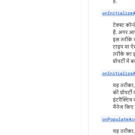
है.
onInitialize
टेक्स्ट कॉन
है. अगर आप
इस तरीके को
टाइप या ऐस
तरीके का इ
प्रॉपर्टी मे
onInitialize
यह तरीका, स
की प्रॉपर्ट
इंटरैक्टिव 
मैनेज किए 
onPopulateAc
यह तरीका,