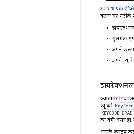
अगर आपके ऐप्लिके
बताए गए तरीके स
डायरेक्शनल
सुलभता एप
अपने कस्टम
अपने व्यू क
डायरेक्शनल
ज़्यादातर डिवाइस
व्यू को
KeyEven
KEYCODE_DPAD
का वही असर हो जो
आपके कस्टम कंट