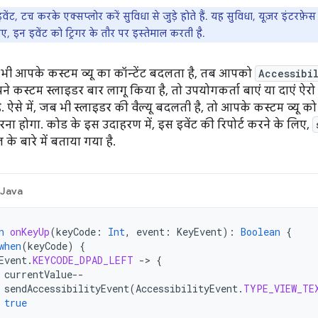
ेंट, टच करके एक्सप्लोर करें सुविधा से जुड़े होते हैं. यह सुविधा, यूज़र इंटरफ़ेस ए
ए, इन इवेंट को ट्रिगर के तौर पर इस्तेमाल करती है.
भी आपके कस्टम व्यू का कॉन्टेंट बदलता है, तब आपको
Accessibi
े कस्टम स्लाइडर बार लागू किया है, तो उपयोगकर्ता बाएं या दाएं ऐर
है. ऐसे में, जब भी स्लाइडर की वैल्यू बदलती है, तो आपके कस्टम व्यू क
ना होगा. कोड के इस उदाहरण में, इस इवेंट की रिपोर्ट करने के लिए,
 के बारे में बताया गया है.
Java
n
onKeyUp
(
keyCode
:
Int
,
event
:
KeyEvent
):
Boolean
{
when
(
keyCode
)
{
Event
.
KEYCODE_DPAD_LEFT
-
>
{
currentValue
--
sendAccessibilityEvent
(
AccessibilityEvent
.
TYPE_VIEW_TE
true