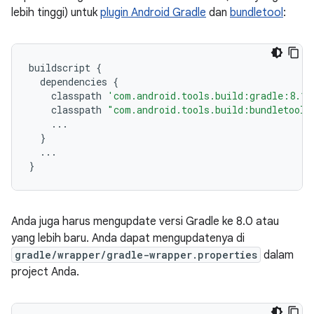
lebih tinggi) untuk
plugin Android Gradle
dan
bundletool
:
buildscript
{
dependencies
{
classpath
'com.android.tools.build:gradle:8.1.
classpath
"com.android.tools.build:bundletool:
...
}
...
}
Anda juga harus mengupdate versi Gradle ke 8.0 atau
yang lebih baru. Anda dapat mengupdatenya di
gradle/wrapper/gradle-wrapper.properties
dalam
project Anda.