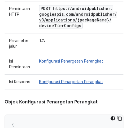
POST https:
/
/
androidpublisher
.
Permintaan
googleapis
.
com
/
androidpublisher
/
HTTP
v3
/
applications
/
{package
Name}
/
device
Tier
Configs
Parameter
T/A
jalur
Isi
Konfigurasi Penargetan Perangkat
Permintaan
Isi Respons
Konfigurasi Penargetan Perangkat
Objek Konfigurasi Penargetan Perangkat
{