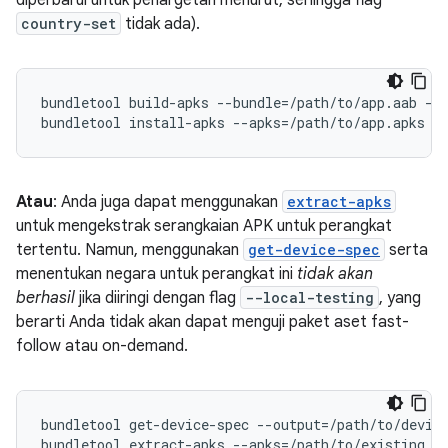
diperbarui untuk penargetan menurut, sehingga flag
country-set
tidak ada).
bundletool build-apks --bundle=/path/to/app.aab --o
Atau
: Anda juga dapat menggunakan
extract-apks
untuk mengekstrak serangkaian APK untuk perangkat
tertentu. Namun, menggunakan
get-device-spec
serta
menentukan negara untuk perangkat ini
tidak akan
berhasil
jika diiringi dengan flag
--local-testing
, yang
berarti Anda tidak akan dapat menguji paket aset fast-
follow atau on-demand.
bundletool get-device-spec --output=/path/to/device