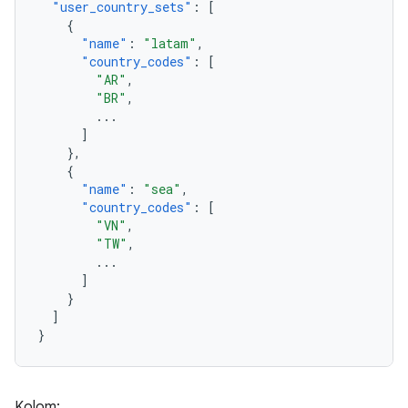
"user_country_sets"
:
[
{
"name"
:
"latam"
,
"country_codes"
:
[
"AR"
,
"BR"
,
...
]
},
{
"name"
:
"sea"
,
"country_codes"
:
[
"VN"
,
"TW"
,
...
]
}
]
}
Kolom: