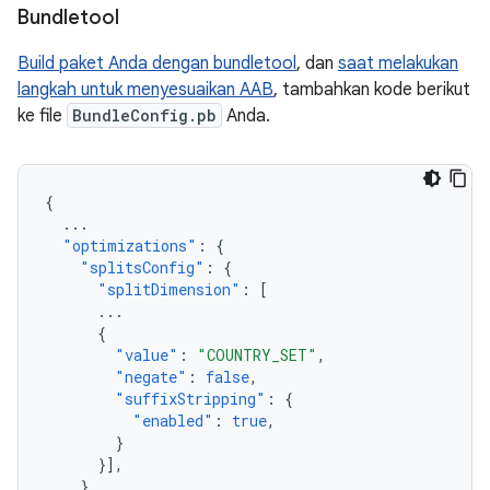
Bundletool
Build paket Anda dengan bundletool
, dan
saat melakukan
langkah untuk menyesuaikan AAB
, tambahkan kode berikut
ke file
BundleConfig.pb
Anda.
{
...
"optimizations"
:
{
"splitsConfig"
:
{
"splitDimension"
:
[
...
{
"value"
:
"COUNTRY_SET"
,
"negate"
:
false
,
"suffixStripping"
:
{
"enabled"
:
true
,
}
}],
}