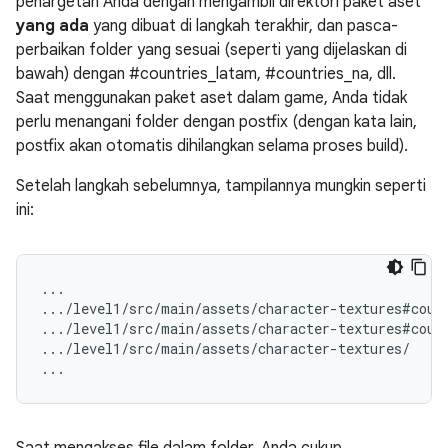
penargetan Anda dengan mengambil direktori paket aset
yang ada
yang dibuat di langkah terakhir, dan pasca-
perbaikan folder yang sesuai (seperti yang dijelaskan di
bawah) dengan #countries_latam, #countries_na, dll.
Saat menggunakan paket aset dalam game, Anda tidak
perlu menangani folder dengan postfix (dengan kata lain,
postfix akan otomatis dihilangkan selama proses build).
Setelah langkah sebelumnya, tampilannya mungkin seperti
ini:
...

.../level1/src/main/assets/character-textures#count
.../level1/src/main/assets/character-textures#count
.../level1/src/main/assets/character-textures/
