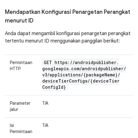
Mendapatkan Konfigurasi Penargetan Perangkat
menurut ID
Anda dapat mengambil konfigurasi penargetan perangkat
tertentu menurut ID menggunakan panggilan berikut:
GET https:
/
/
androidpublisher
.
Permintaan
googleapis
.
com
/
androidpublisher
/
HTTP
v3
/
applications
/
{package
Name}
/
device
Tier
Configs
/
{device
Tier
Config
Id}
Parameter
T/A
jalur
Isi
T/A
Permintaan