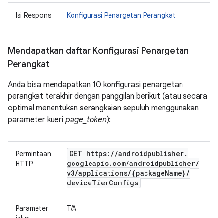
Isi Respons
Konfigurasi Penargetan Perangkat
Mendapatkan daftar Konfigurasi Penargetan
Perangkat
Anda bisa mendapatkan 10 konfigurasi penargetan
perangkat terakhir dengan panggilan berikut (atau secara
optimal menentukan serangkaian sepuluh menggunakan
parameter kueri
page_token
):
GET https:
/
/
androidpublisher
.
Permintaan
googleapis
.
com
/
androidpublisher
/
HTTP
v3
/
applications
/
{package
Name}
/
device
Tier
Configs
Parameter
T/A