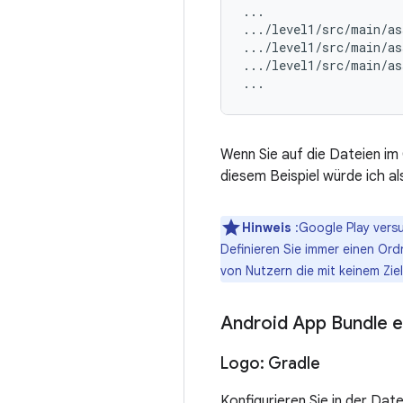
...

.../level1/src/main/as
.../level1/src/main/as
.../level1/src/main/as
Wenn Sie auf die Dateien im 
diesem Beispiel würde ich a
Hinweis
:Google Play versu
Definieren Sie immer einen Ord
von Nutzern die mit keinem Zie
Android App Bundle e
Logo: Gradle
Konfigurieren Sie in der Dat