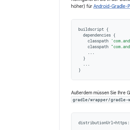
höher) für
Android-Gradle-P
buildscript
{
dependencies
{
classpath
'com.and
classpath
"com.and
...
}
...
}
Außerdem müssen Sie Ihre Gr
gradle/wrapper/gradle-