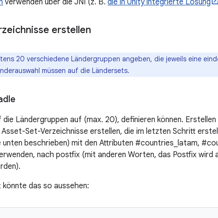
n
verwenden über die JNI (z. B.
die in Unity integrierte Lösung
zeichnisse erstellen
tens 20 verschiedene Ländergruppen angeben, die jeweils eine ein
änderauswahl müssen auf die Ländersets.
adle
f die Ländergruppen auf (max. 20), definieren können. Erstellen 
Asset-Set-Verzeichnisse erstellen, die im letzten Schritt erste
unten beschrieben) mit den Attributen #countries_latam, #cou
verwenden, nach postfix (mit anderen Worten, das Postfix wir
rden).
t könnte das so aussehen: