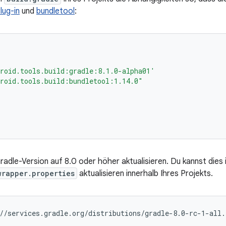
lug-in
und
bundletool
:
roid.tools.build:gradle:8.1.0-alpha01'
roid.tools.build:bundletool:1.14.0"
adle-Version auf 8.0 oder höher aktualisieren. Du kannst dies 
wrapper.properties
aktualisieren innerhalb Ihres Projekts.