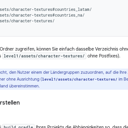
sets/character-textures#countries_latam/

sets/character-textures#countries_na/

sets/character-textures/

Ordner zugreifen, können Sie einfach dasselbe Verzeichnis ohne
ls
level1/assets/character-textures/
ohne Postfixes).
cht, den Nutzer einem der Ländergruppen zuzuordnen, auf die Ihre 
ner ohne Ausrichtung (
im Be
level1/assets/character-textures/
lland übereinstimmen.
rstellen
ei
build.gradle
Ihres Projekts die Abhängigkeiten so, dass di