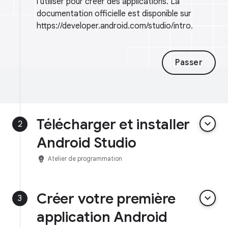
l'utiliser pour créer des applications. La
documentation officielle est disponible sur
https://developer.android.com/studio/intro.
Passer
Télécharger et installer
keyboard_arrow_down
2
Android Studio
emoji_objects
Atelier de programmation
Créer votre première
keyboard_arrow_down
3
application Android