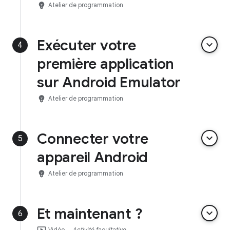
emoji_objects
Atelier de programmation
Exécuter votre
keyboard_arrow_down
4
première application
sur Android Emulator
emoji_objects
Atelier de programmation
Connecter votre
keyboard_arrow_down
5
appareil Android
emoji_objects
Atelier de programmation
Et maintenant ?
keyboard_arrow_down
6
ondemand_video
Vidéo
Activité facultative