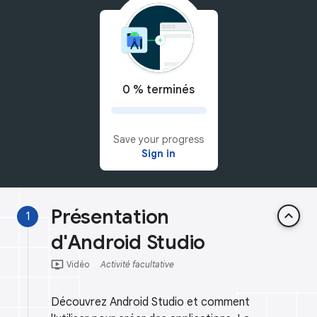
0 % terminés
Save your progress
Sign in
Présentation
keyboard_arrow_up
1
d'Android Studio
ondemand_video
Vidéo
Activité facultative
Découvrez Android Studio et comment