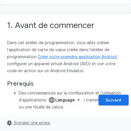
1. Avant de commencer
Dans cet atelier de programmation, vous allez utiliser
l'application de carte de vœux créée dans l'atelier de
programmation
Créer votre première application Android
,
configurer un appareil virtuel Android (AVD) et voir votre
code en action sur un Android Emulator.
Prérequis
Des connaissances sur la configuration et l'utilisation
d'applications telles qu'un outil de traitement de texte
Suivant
ou une feuille de calcul.
Points abordés
bug_report
Signaler une erreur
Comment créer un AVD et exécuter une application sur