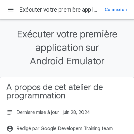
menu
Exécuter votre première application sur Android Emulator
Connexion
Sur cette page
1. Avant de commencer
Exécuter votre première
Prérequis
Points abordés
application sur
Objectifs de l'atelier
Android Emulator
Ce dont vous avez besoin
À propos de cet atelier de
programmation
subject
Dernière mise à jour : juin 28, 2024
account_circle
Rédigé par Google Developers Training team