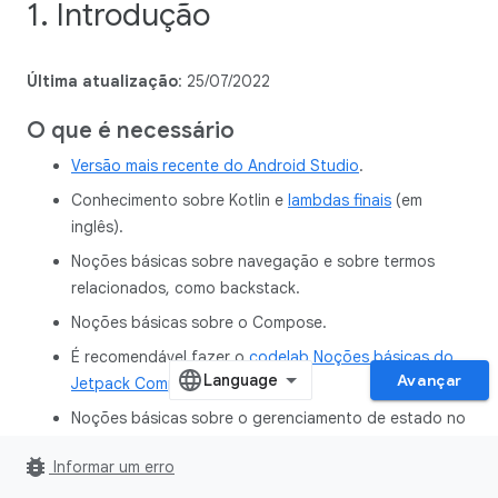
1. Introdução
Última atualização
: 25/07/2022
O que é necessário
Versão mais recente do Android Studio
.
Conhecimento sobre Kotlin e
lambdas finais
(em
inglês).
Noções básicas sobre navegação e sobre termos
relacionados, como backstack.
Noções básicas sobre o Compose.
É recomendável fazer o
codelab Noções básicas do
Avançar
Jetpack Compose
antes deste.
Noções básicas sobre o gerenciamento de estado no
Compose
bug_report
Informar um erro
É recomendável fazer o
codelab Estado no Jetpack