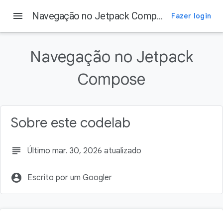
menu
Navegação no Jetpack Compose
Fazer login
Nesta página
1. Introdução
Navegação no Jetpack
O que é necessário
Como navegar com o Compose
Compose
O que você vai fazer
O que você vai aprender
Sobre este codelab
subject
Último mar. 30, 2026 atualizado
account_circle
Escrito por um Googler