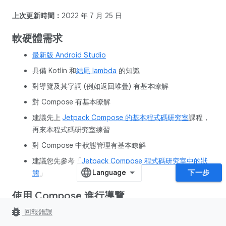
上次更新時間：
2022 年 7 月 25 日
軟硬體需求
最新版 Android Studio
具備 Kotlin 和
結尾 lambda
的知識
對導覽及其字詞 (例如返回堆疊) 有基本瞭解
對 Compose 有基本瞭解
建議先上
Jetpack Compose 的基本程式碼研究室
課程，
再來本程式碼研究室練習
對 Compose 中狀態管理有基本瞭解
建議您先參考「
Jetpack Compose 程式碼研究室中的狀
下一步
態
」
使用 Compose 進行導覽
bug_report
回報錯誤
Navigation
是 Jetpack 的程式庫，能讓您從應用程式內的一個