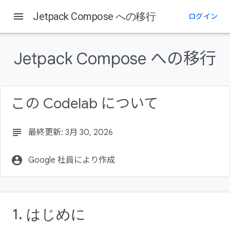
menu
Jetpack Compose への移行
ログイン
このページの内容
1. はじめに
Jetpack Compose への移行
学習内容
前提条件
必要なもの
この Codelab について
2. 移行戦略
subject
最終更新: 3月 30, 2026
account_circle
Google 社員により作成
1. はじめに