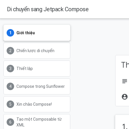
Di chuyển sang Jetpack Compose
Giới thiệu
Chiến lược di chuyển
Th
Thiết lập
subject
Compose trong Sunflower
account_circle
Xin chào Compose!
Tạo một Composable từ
1.
XML