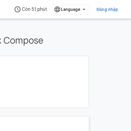
access_time
Còn 51 phút
Đăng nhập
ck Compose