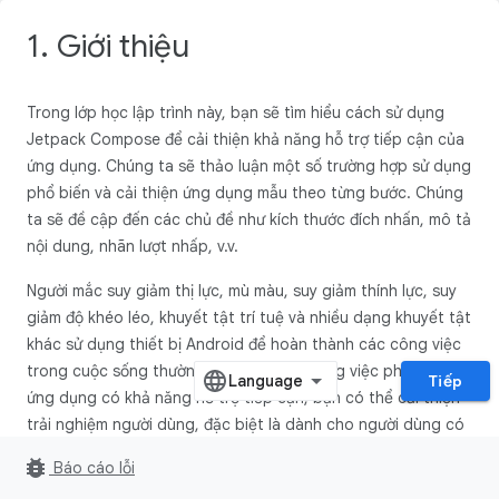
1. Giới thiệu
Trong lớp học lập trình này, bạn sẽ tìm hiểu cách sử dụng
Jetpack Compose để cải thiện khả năng hỗ trợ tiếp cận của
ứng dụng. Chúng ta sẽ thảo luận một số trường hợp sử dụng
phổ biến và cải thiện ứng dụng mẫu theo từng bước. Chúng
ta sẽ đề cập đến các chủ đề như kích thước đích nhấn, mô tả
nội dung, nhãn lượt nhấp, v.v.
Người mắc suy giảm thị lực, mù màu, suy giảm thính lực, suy
giảm độ khéo léo, khuyết tật trí tuệ và nhiều dạng khuyết tật
khác sử dụng thiết bị Android để hoàn thành các công việc
trong cuộc sống thường ngày của họ. Bằng việc phát triển
Tiếp
ứng dụng có khả năng hỗ trợ tiếp cận, bạn có thể cải thiện
trải nghiệm người dùng, đặc biệt là dành cho người dùng có
các nhu cầu nói trên cũng như các nhu cầu hỗ trợ tiếp cận
bug_report
Báo cáo lỗi
khác.