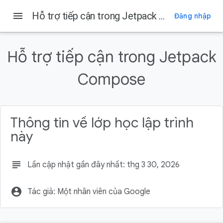
menu
Hỗ trợ tiếp cận trong Jetpack Compose
Đăng nhập
Trên trang này
1. Giới thiệu
Hỗ trợ tiếp cận trong Jetpack
Kiến thức bạn sẽ học được
Bạn cần có
Compose
Sản phẩm bạn sẽ tạo ra
2. Thiết lập
Thông tin về lớp học lập trình
này
subject
Lần cập nhật gần đây nhất: thg 3 30, 2026
account_circle
Tác giả: Một nhân viên của Google