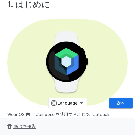
1. はじめに
次へ
Wear OS 向け Compose を使用することで、Jetpack
Compose を使用したアプリの作成について身に付けた知識を
bug_report
誤りを報告
ウェアラブル デバイスに活用できます。