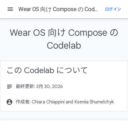
menu
Wear OS 向け Compose の Codelab
ログイン
このページの内容
1. はじめに
Wear OS 向け Compose の
学習内容
作成するアプリの概要
Codelab
前提条件
2. 設定方法
この Codelab について
subject
最終更新: 3月 30, 2026
account_circle
作成者: Chiara Chiappini and Kseniia Shumelchyk