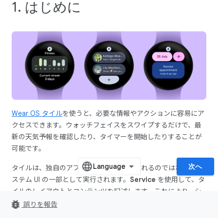
1. はじめに
Wear OS タイル
を使うと、必要な情報やアクションに容易にア
クセスできます。ウォッチフェイスをスワイプするだけで、最
新の天気予報を確認したり、タイマーを開始したりすることが
可能です。
次へ
タイルは、独自のアプリコンテナで実行されるのではなく、シ
ステム UI の一部として実行されます。
Service
を使用して、タ
イルのレイアウトとコンテンツを記述します。これにより、シ
ステム UI が必要に応じてタイルのレンダリングを行います。
bug_report
誤りを報告