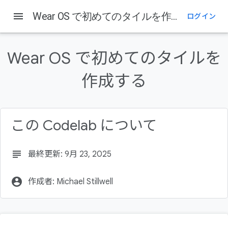
menu
Wear OS で初めてのタイルを作成する
ログイン
このページの内容
1. はじめに
Wear OS で初めてのタイルを
演習内容
学習内容
作成する
前提条件
2. 設定方法
この Codelab について
subject
最終更新: 9月 23, 2025
account_circle
作成者: Michael Stillwell