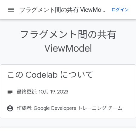
menu
フラグメント間の共有 ViewModel
ログイン
このページの内容
始める前に
フラグメント間の共有
前提条件
学習内容
ViewModel
作成するアプリの概要
必要なもの
この Codelab について
subject
最終更新: 10月 19, 2023
account_circle
作成者: Google Developers トレーニング チーム