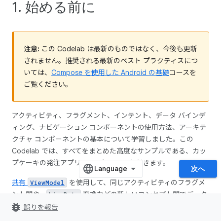
1. 始める前に
注意:
この Codelab は最新のものではなく、今後も更新
されません。推奨される最新のベスト プラクティスにつ
いては、
Compose を使用した Android の基礎
コースを
ご覧ください。
アクティビティ、フラグメント、インテント、データ バインデ
ィング、ナビゲーション コンポーネントの使用方法、アーキテ
クチャ コンポーネントの基本について学習しました。この
Codelab では、すべてをまとめた高度なサンプルである、カッ
プケーキの発注アプリに取り組んでいただきます。
次へ
共有
を使用して、同じアクティビティのフラグメ
ViewModel
ント間や、
変換などの新しいコンセプト間でデータ
LiveData
bug_report
を共有する方法を学習します。
誤りを報告