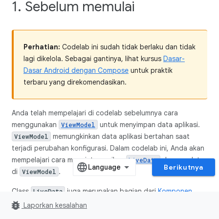
1. Sebelum memulai
Perhatian:
Codelab ini sudah tidak berlaku dan tidak
lagi dikelola. Sebagai gantinya, lihat kursus
Dasar-
Dasar Android dengan Compose
untuk praktik
terbaru yang direkomendasikan.
Anda telah mempelajari di codelab sebelumnya cara
menggunakan
untuk menyimpan data aplikasi.
ViewModel
memungkinkan data aplikasi bertahan saat
ViewModel
terjadi perubahan konfigurasi. Dalam codelab ini, Anda akan
mempelajari cara mengintegrasikan
dengan data
LiveData
Berikutnya
di
.
ViewModel
Class
juga merupakan bagian dari
Komponen
LiveData
Arsitektur Android
dan merupakan class holder data yang
bug_report
Laporkan kesalahan
dapat diamati.