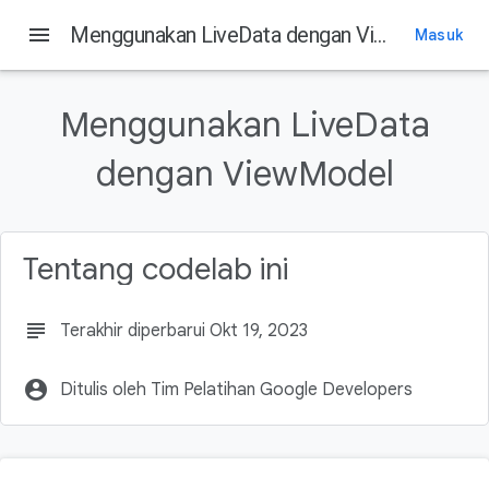
menu
Menggunakan LiveData dengan ViewModel
Masuk
Pada halaman ini
Prasyarat
Menggunakan LiveData
Yang akan Anda pelajari
Yang akan Anda buat
dengan ViewModel
Yang Anda perlukan
Proses update UI di kode awal
Tentang codelab ini
subject
Terakhir diperbarui Okt 19, 2023
account_circle
Ditulis oleh Tim Pelatihan Google Developers