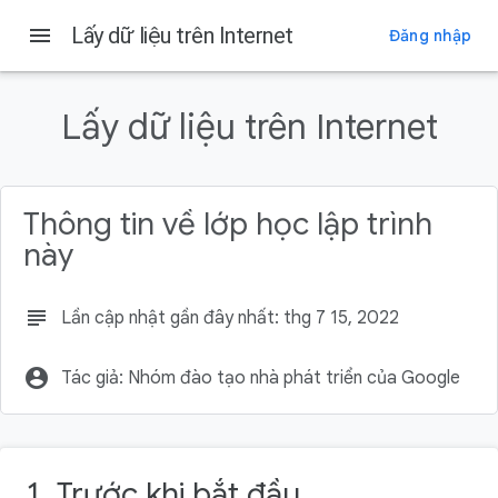
menu
Lấy dữ liệu trên Internet
Đăng nhập
Trên trang này
Trước khi bắt đầu
Lấy dữ liệu trên Internet
Kiến thức bạn cần có
Kiến thức bạn sẽ học được
Bạn sẽ thực hiện
Thông tin về lớp học lập trình
Bạn cần có
này
subject
Lần cập nhật gần đây nhất: thg 7 15, 2022
account_circle
Tác giả: Nhóm đào tạo nhà phát triển của Google
1. Trước khi bắt đầu