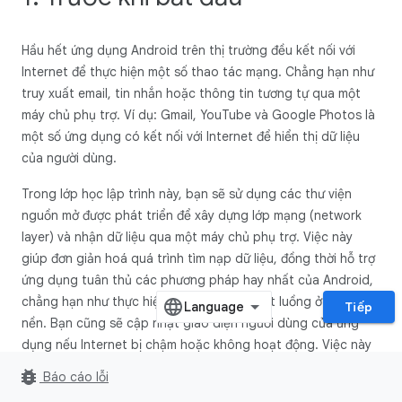
Hầu hết ứng dụng Android trên thị trường đều kết nối với
Internet để thực hiện một số thao tác mạng. Chẳng hạn như
truy xuất email, tin nhắn hoặc thông tin tương tự qua một
máy chủ phụ trợ. Ví dụ: Gmail, YouTube và Google Photos là
một số ứng dụng có kết nối với Internet để hiển thị dữ liệu
của người dùng.
Trong lớp học lập trình này, bạn sẽ sử dụng các thư viện
nguồn mở được phát triển để xây dựng lớp mạng (network
layer) và nhận dữ liệu qua một máy chủ phụ trợ. Việc này
giúp đơn giản hoá quá trình tìm nạp dữ liệu, đồng thời hỗ trợ
ứng dụng tuân thủ các phương pháp hay nhất của Android,
chẳng hạn như thực hiện thao tác trên một luồng ở chế độ
Tiếp
nền. Bạn cũng sẽ cập nhật giao diện người dùng của ứng
dụng nếu Internet bị chậm hoặc không hoạt động. Việc này
giúp người dùng luôn nắm được mọi vấn đề về kết nối mạng.
bug_report
Báo cáo lỗi