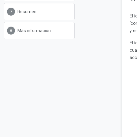
Resumen
El 
íco
y e
Más información
El 
cua
acc