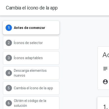
Cambia el ícono de la app
Antes de comenzar
Íconos de selector
Ac
Íconos adaptables
subject
Descarga elementos
nuevos
account_circle
Cambia el ícono de la app
Obtén el código de la
1
solución