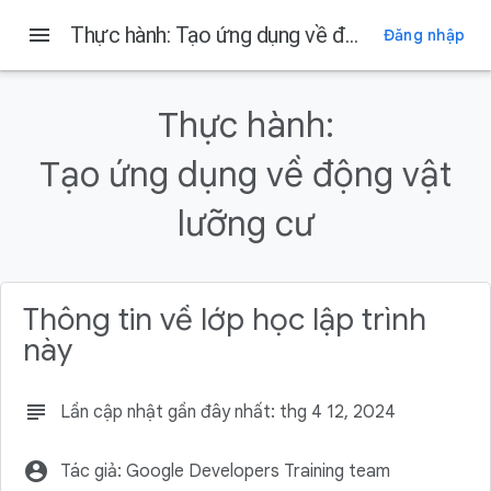
menu
Thực hành: Tạo ứng dụng về động vật lưỡng cư
Đăng nhập
Trên trang này
1. Trước khi bắt đầu
Thực hành:
Giới thiệu
Điều kiện tiên quyết
Tạo ứng dụng về động vật
Bạn cần có
lưỡng cư
Sản phẩm bạn sẽ tạo ra
Thông tin về lớp học lập trình
này
subject
Lần cập nhật gần đây nhất: thg 4 12, 2024
account_circle
Tác giả: Google Developers Training team