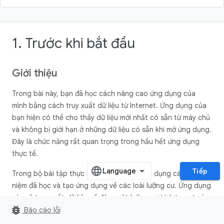
1. Trước khi bắt đầu
Giới thiệu
Trong bài này, bạn đã học cách nâng cao ứng dụng của
mình bằng cách truy xuất dữ liệu từ Internet. Ứng dụng của
bạn hiện có thể cho thấy dữ liệu mới nhất có sẵn từ máy chủ
và không bị giới hạn ở những dữ liệu có sẵn khi mở ứng dụng.
Đây là chức năng rất quan trọng trong hầu hết ứng dụng
thực tế.
Tiếp
Trong bộ bài tập thực hành này, bạn sẽ áp dụng các khái
niệm đã học và tạo ứng dụng về các loài lưỡng cư. Ứng dụng
này sẽ truy xuất dữ liệu về động vật lưỡng cư từ Internet và
bug_report
hiển thị dữ liệu này trong danh sách cuộn.
Báo cáo lỗi