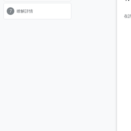
瞭解詳情
在