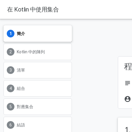
在 Kotlin 中使用集合
簡介
Kotlin 中的陣列
清單
subject
組合
account_circle
對應集合
結語
1