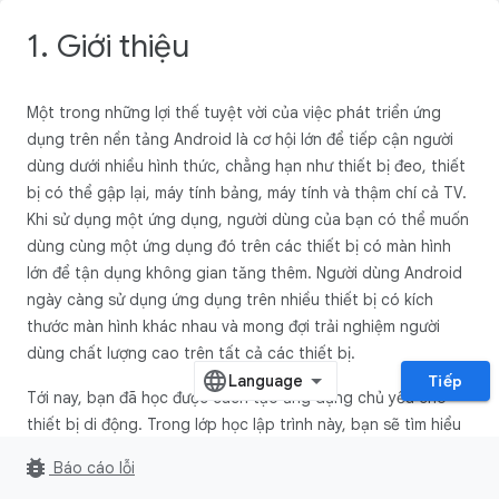
1. Giới thiệu
Một trong những lợi thế tuyệt vời của việc phát triển ứng
dụng trên nền tảng Android là cơ hội lớn để tiếp cận người
dùng dưới nhiều hình thức, chẳng hạn như thiết bị đeo, thiết
bị có thể gập lại, máy tính bảng, máy tính và thậm chí cả TV.
Khi sử dụng một ứng dụng, người dùng của bạn có thể muốn
dùng cùng một ứng dụng đó trên các thiết bị có màn hình
lớn để tận dụng không gian tăng thêm. Người dùng Android
ngày càng sử dụng ứng dụng trên nhiều thiết bị có kích
thước màn hình khác nhau và mong đợi trải nghiệm người
dùng chất lượng cao trên tất cả các thiết bị.
Tiếp
Tới nay, bạn đã học được cách tạo ứng dụng chủ yếu cho
thiết bị di động. Trong lớp học lập trình này, bạn sẽ tìm hiểu
cách chuyển đổi ứng dụng để thích ứng với các kích thước
bug_report
Báo cáo lỗi
màn hình khác. Bạn sẽ sử dụng các mẫu bố cục điều hướng