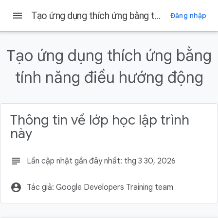
menu
Tạo ứng dụng thích ứng bằng tính năng điều hướng động
Đăng nhập
Trên trang này
1. Giới thiệu
Tạo ứng dụng thích ứng bằng
Điều kiện tiên quyết
tính năng điều hướng động
Kiến thức bạn sẽ học được
Sản phẩm bạn sẽ tạo ra
Bạn cần có
Thông tin về lớp học lập trình
này
subject
Lần cập nhật gần đây nhất: thg 3 30, 2026
account_circle
Tác giả: Google Developers Training team