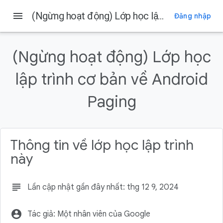
menu
(Ngừng hoạt động) Lớp học lập trình cơ bản về Android Paging
Đăng nhập
Trên trang này
1. Giới thiệu
(Ngừng hoạt động) Lớp học
Kiến thức bạn sẽ học được
lập trình cơ bản về Android
Sản phẩm bạn sẽ tạo ra
Bạn cần có
Paging
Sẽ hữu ích hơn rất nhiều nếu bạn
Thông tin về lớp học lập trình
này
subject
Lần cập nhật gần đây nhất: thg 12 9, 2024
account_circle
Tác giả: Một nhân viên của Google