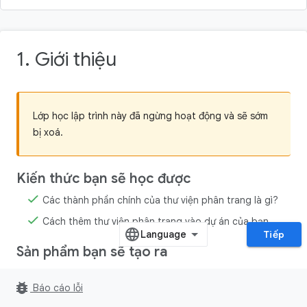
1. Giới thiệu
Lớp học lập trình này đã ngừng hoạt động và sẽ sớm
bị xoá.
Kiến thức bạn sẽ học được
Các thành phần chính của thư viện phân trang là gì?
Cách thêm thư viện phân trang vào dự án của bạn.
Tiếp
Sản phẩm bạn sẽ tạo ra
Trong lớp học lập trình này, bạn bắt đầu bằng một ứng dụng
bug_report
Báo cáo lỗi
mẫu đã hiển thị danh sách các bài viết. Danh sách này ở