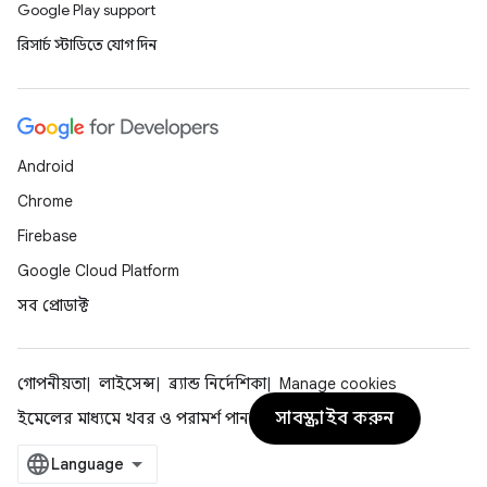
Google Play support
রিসার্চ স্টাডিতে যোগ দিন
Android
Chrome
Firebase
Google Cloud Platform
সব প্রোডাক্ট
গোপনীয়তা
লাইসেন্স
ব্র্যান্ড নির্দেশিকা
Manage cookies
সাবস্ক্রাইব করুন
ইমেলের মাধ্যমে খবর ও পরামর্শ পান