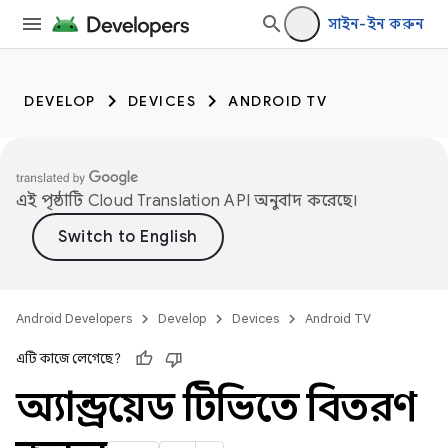
সাইন-ইন করুন
DEVELOP
DEVICES
ANDROID TV
এই পৃষ্ঠাটি
Cloud Translation API
অনুবাদ করেছে।
Android Developers
Develop
Devices
Android TV
এটি কাজে লেগেছে?
অ্যান্ড্রয়েড টিভিতে বিতরণ