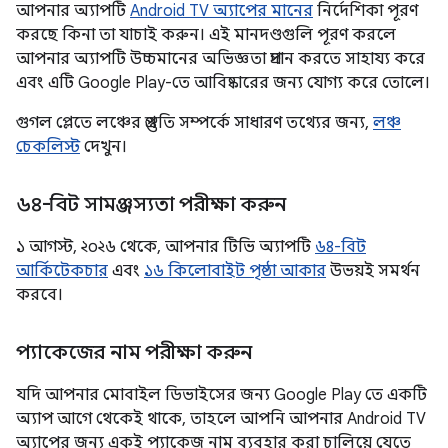
আপনার অ্যাপটি
Android TV অ্যাপের মানের
নির্দেশিকা পূরণ
করছে কিনা তা যাচাই করুন। এই মানদণ্ডগুলি পূরণ করলে
আপনার অ্যাপটি উচ্চমানের অভিজ্ঞতা প্রদান করতে সাহায্য করে
এবং এটি Google Play-তে আবিষ্কারের জন্য যোগ্য করে তোলে।
গুগল প্লেতে লঞ্চের প্রস্তুতি সম্পর্কে সাধারণ তথ্যের জন্য,
লঞ্চ
চেকলিস্ট
দেখুন।
৬৪-বিট সামঞ্জস্যতা পরীক্ষা করুন
১ আগস্ট, ২০২৬ থেকে, আপনার টিভি অ্যাপটি
৬৪-বিট
আর্কিটেকচার
এবং
১৬ কিলোবাইট পৃষ্ঠা আকার
উভয়ই সমর্থন
করবে।
প্যাকেজের নাম পরীক্ষা করুন
যদি আপনার মোবাইল ডিভাইসের জন্য Google Play তে একটি
অ্যাপ আগে থেকেই থাকে, তাহলে আপনি আপনার Android TV
অ্যাপের জন্য একই প্যাকেজ নাম ব্যবহার করা চালিয়ে যেতে