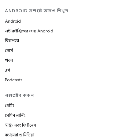
ANDROID সম্পর্কে আরও শিখুন
Android
এন্টারপ্রাইজের জন্য Android
নিরাপত্তা
সোর্স
খবর
ব্লগ
Podcasts
এক্সপ্লোর করুন
গেমিং
মেশিন লার্নিং
স্বাস্থ্য এবং ফিটনেস
ক্যামেরা ও মিডিয়া