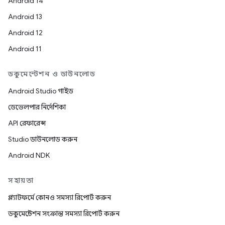
Android 14
Android 13
Android 12
Android 11
ডকুমেন্টেশন ও ডাউনলোড
Android Studio গাইড
ডেভেলপার নির্দেশিকা
API রেফারেন্স
Studio ডাউনলোড করুন
Android NDK
সহায়তা
প্ল্যাটফর্মে কোনও সমস্যা রিপোর্ট করুন
ডকুমেন্টেশন সংক্রান্ত সমস্যা রিপোর্ট করুন