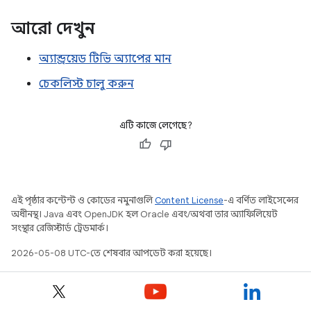
আরো দেখুন
অ্যান্ড্রয়েড টিভি অ্যাপের মান
চেকলিস্ট চালু করুন
এটি কাজে লেগেছে?
এই পৃষ্ঠার কন্টেন্ট ও কোডের নমুনাগুলি
Content License
-এ বর্ণিত লাইসেন্সের
অধীনস্থ। Java এবং OpenJDK হল Oracle এবং/অথবা তার অ্যাফিলিয়েট
সংস্থার রেজিস্টার্ড ট্রেডমার্ক।
2026-05-08 UTC-তে শেষবার আপডেট করা হয়েছে।