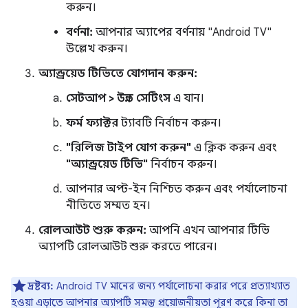
করুন।
বর্ণনা:
আপনার অ্যাপের বর্ণনায় "Android TV"
উল্লেখ করুন।
অ্যান্ড্রয়েড টিভিতে যোগদান করুন:
সেটআপ > উন্নত সেটিংস
এ যান।
ফর্ম ফ্যাক্টর
ট্যাবটি নির্বাচন করুন।
"রিলিজ টাইপ যোগ করুন"
এ ক্লিক করুন এবং
"অ্যান্ড্রয়েড টিভি"
নির্বাচন করুন।
আপনার অপ্ট-ইন নিশ্চিত করুন এবং পর্যালোচনা
নীতিতে সম্মত হন।
রোলআউট শুরু করুন:
আপনি এখন আপনার টিভি
অ্যাপটি রোলআউট শুরু করতে পারেন।
দ্রষ্টব্য:
Android TV মানের জন্য পর্যালোচনা করার পরে প্রত্যাখ্যাত
হওয়া এড়াতে আপনার অ্যাপটি সমস্ত প্রয়োজনীয়তা পূরণ করে কিনা তা