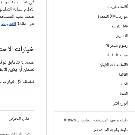
في هذا السيناريو، 
أقلمة تطبيقك
النظام عملية التطبي
عندما يعيد المستخدم
موارد XML المعقدة
على مقالة
العمليات 
قابل للرسم
التنسيق
رسوم متحركة
خيارات الاحت
موارد السلسلة
عندما لا تتطابق توق
قائمة حالات الألوان
لضمان أن يكون الإيق
القائمة
تختلف كل خيارات ال
الخط
النمط
أنواع أكثر
مكان التخزين
طبقة واجهة المستخدم الخاصة بـ Views
طبقة واجهة المستخدم
تظل البيانات محفوظ