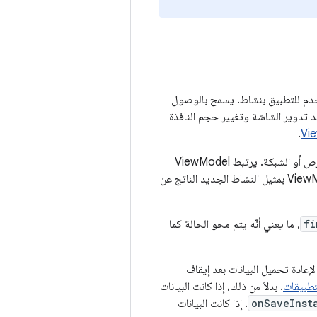
م المستخدم للتطبيق بنشاط. يسمح بالوصول
د تدوير الشاشة وتغيير حجم النافذة
.
يحتفظ ViewModel بالبيانات في الذاكرة، ما يعني أنّ استردادها أرخص من استرداد البيانات من القرص أو الشبكة. يرتبط ViewModel
بنشاط (أو مالك دورة حياة آخر)، ويظل في الذاكرة أثناء تغيير الإعدادات، ويربط النظام تلقائيًا ViewModel بمثيل النشاط الجديد الناتج عن
fi
، ما يعني أنّه يتم محو الحالة كما
لإعادة تحميل البيانات بعد إيقاف
تطبيقات
. بدلاً من ذلك، إذا كانت البيانات
onSaveInst
. إذا كانت البيانات