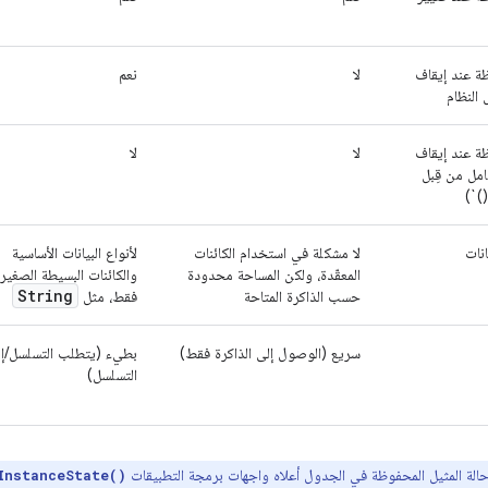
ة عند إيقاف
لا
نعم
ل النظام
ة عند إيقاف
لا
لا
كامل من قِبل
نات
لا مشكلة في استخدام الكائنات
لأنواع البيانات الأساسية
المعقّدة، ولكن المساحة محدودة
والكائنات البسيطة الصغير
String
حسب الذاكرة المتاحة
فقط، مثل
سريع (الوصول إلى الذاكرة فقط)
بطيء (يتطلب التسلسل/إلغ
التسلسل)
الة المثيل المحفوظة في الجدول أعلاه واجهات برمجة التطبيقات
InstanceState()