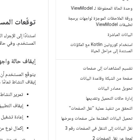
وحدة الحالة المحفوظة لـ View
Model
ورقة الملاحظات الموجزة لواجهات برمجة
توقّعات المس
تطبيقات View
Model
البيانات المباشرة
استنادًا إلى الإجراء
المستخدم. وفي حالا
استخدام كوروتين Kotlin مع المكوّنات
المستندة إلى مراحل الحياة
إيقاف حالة واج
تقسيم المشاهدات إلى صفحات
يتوقّع المستخدم أن 
صفحة من الشبكة وقاعدة البيانات
إيقاف النشاط تمامًا 
تحويل مصادر البيانات
تمرير النشاط
إدارة حالات التحميل وتقديمها
إيقاف التطبيق
التحقق من تنفيذ عملية "نقل الصفحات"
إعادة تشغيل ا
تحميل البيانات المقسّمة على صفحات وعرضها
إكمال نوع من 
نقل البيانات إلى التنقل في الصفحات رقم 3
لمحة عن نقل الصفحات 2