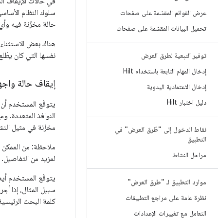
في حالات الإيقاف الك
سلوك النظام الأساسي
عرض القوائم المقسّمة على صفحات
حالة مخزّنة فيه وأي
تحميل البيانات المقسّمة على صفحات
هناك بعض الاستثناءا
نفسها التي كان يطّل
توفير التبعية لطرق العرض
إدخال المهام التابعة باستخدام Hilt
إيقاف حالة واجه
إدخال الاعتمادية اليدوية
دليل اختبار Hilt
يتوقّع المستخدم أن 
النوافذ المتعددة. و
مخزّنة في مثيل النش
نقاط الدخول إلى "طُرق العرض" في
التطبيق
ملاحظة: من الممكن (ع
مراحل النشاط
لمزيد من التفاصيل.
يتوقّع المستخدم أيض
موارد التطبيق لـ "طرق العرض"
سبيل المثال، إذا أج
نظرة عامة على مراجع التطبيقات
كلمة البحث الرئيسية
التعامل مع تغييرات الإعدادات