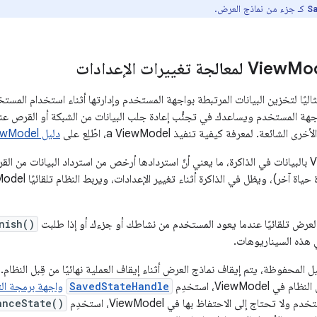
كـ جزء من نماذج العرض.
S
 تغييرات الإعدادات
دّ ViewModel مثاليًا لتخزين البيانات المرتبطة بواجهة المستخدم وإدارتها أثناء استخدا
اجهة المستخدم ويساعدك في تجنُّب إعادة جلب البيانات من الشبكة أو القرص عن
شائعة. لمعرفة كيفية تنفيذ a ViewModel، اطّلِع على
دليل ViewModel
لعرض تلقائيًا عندما يعود المستخدم من نشاطك أو جزءك أو إذا طلبت
nish()
 هذه السيناريوهات.
المحفوظة، يتم إيقاف نماذج العرض أثناء إيقاف العملية نهائيًا من قِبل النظام. 
 ViewModel، استخدِم
SavedStateHandle
واجهة برمجة ال
ا تحتاج إلى الاحتفاظ بها في ViewModel، استخدِم
anceState()