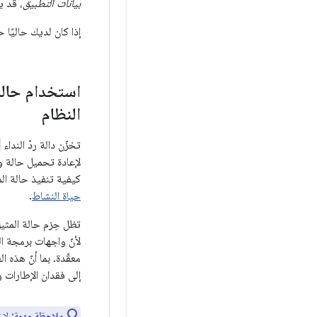
بيانات التطبيق
، قد ي
إذا كان لديك حاليًا ح
استخدام حالة 
النظام
تخزّن دالة ردّ النداء
لإعادة تحميل حالة و
كيفية تنفيذ حالة ا
حياة النشاط
.
تظل حِزم حالة المثي
لأنّ واجهات برمجة ال
معقّدة. بما أنّ هذه 
إلى فقدان الإطارات و
ملاحظة مهمة:
لا 