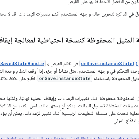
كون من الأفضل الاحتفاظ بها على القرص.
لّ في الذاكرة لتخزين حالة واجهة المستخدم أثناء تغييرات الإعدادات، قد لا تحتاج إلى ا
المثيل المحفوظة كنسخة احتياطية لمعالجة إيقاف ال
onSaveInstanceState()
في نظام العرض و
SavedStateHandle
حدة التحكّم في واجهة المستخدم، مثل نشاط أو جزء، إذا أوقف النظام وحدة التحك
لمثيل المحفوظة باستخدام
onSaveInstanceState
، اطّلِع على
حفظ حالة 
ل المحفوظة محفوظة أثناء تغييرات الإعدادات وإيقاف العملية نهائيًا، ولكنّها
تطبيقات المختلفة تسلسِل البيانات. يمكن أن يستهلك التسلسل الكثير من الذاكرة إ
العملية تحدث على سلسلة التعليمات الرئيسية أثناء تغيير الإعدادات، يمكن أن يؤ
التقطّع المرئي.
تحفظ واجهات برمجة التطبيقات لحالة المثيل المحفوظة سوى البيانات التي يتم كتابتها إليه