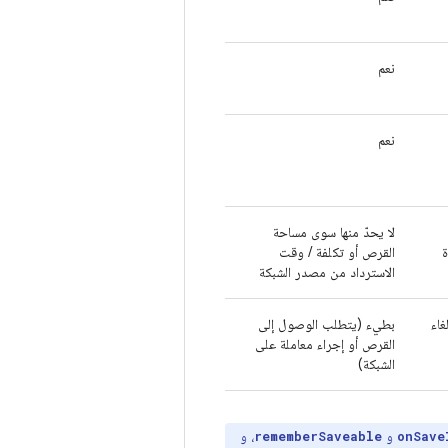
نعم
نعم
لا يحدّ منها سوى مساحة
ة
القرص أو تكلفة / وقت
الاسترداد من مصدر الشبكة
اء
بطيء (يتطلب الوصول إلى
القرص أو إجراء معاملة على
الشبكة)
و
، و
rememberSaveable
onSave