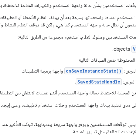
قّعات المستخدمين بشأن حالة واجهة المستخدم والخيارات المتاحة للاحتفاظ بال
 المستخدم لنشاط واستعادتها بسرعة بعد أن يوقف النظام الأنشطة أو التطبيقا
دمون أن تظل حالة واجهة المستخدم كما هي، ولكن قد يوقف النظام النشاط والح
ّعات المستخدمين وسلوك النظام، استخدِم مجموعة من الطرق التالية:
objects.
V
 المحفوظة ضمن السياقات التالية:
لعرض:
onSaveInstanceState()
واجهة برمجة التطبيقات
العرض:
SavedStateHandle
.
 المحلية للاحتفاظ بحالة واجهة المستخدم أثناء عمليات الانتقال بين التطبيق
على مدى تعقيد بيانات واجهة المستخدم وحالات استخدام تطبيقك، وعلى إيجاد ت
ك يلبي توقّعات المستخدمين ويوفر واجهة سريعة ومتجاوبة. تجنَّب التأخير عند
لإعدادات الشائعة، مثل تدوير الشاشة.