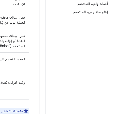
أحداث واجهة المستخدم
الإعدادات
إنتاج حالة واجهة المستخدم
تظل البيانات محفوظ
العملية نهائيًا من قِب
تظل البيانات محفوظ
النشاط أو إنهاءه بال
المستخدم (`finish()`)
الحدود القصوى للبيا
وقت القراءة/الكتابة
ملاحظة:
تتضمّن ح