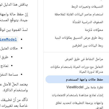
يناقش هذا الدليل تو
التنسيقات وتعبيرات الربط
إنّ حفظ حالة واجهة
استخدام عناصر البيانات القابلة للملاحظة
جيدة. يتوقّع المستخ
الصفوف الدراسية المُنشأة
لسدّ الفجوة بين توق
محوِّلات مُلزِمة
ربط طرق عرض التنسيق بمكوّنات البنية
iewModel
ربط البيانات بين الطرفين
حالات المثيل
طرق ا
مراحل النشاط في طرق العرض
نماذج 
التعامل مع دورات الحياة باستخدام مكوّنات
مدركة لدورة الحياة
مساحة التخزين
حفظ حالات واجهة المستخدم
يعتمد الحلّ الأمثل 
نظرة عامة على View
Model
واستخدام الذاكرة.
إنشاء نماذج مشاهدة باستخدام الاعتماديات
تأكَّد من أنّ تطبيق
واجهات برمجة التطبيقات لتحديد نطاق
خاصةً بعد تغييرات ا
العرض