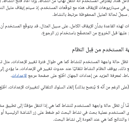
امل هذه، يفترض المستخدم أنّه انتقل نهائيًا من النشاط، وإذا أعاد فتح النشاط، 
 في سيناريوهات الإيقاف هذه مع توقّعات المستخدم، إذ سيتم إيقاف مثيل النشاط
 سجلّ لحالة المثيل المحفوظة مرتبط بالنشاط.
ت لهذه القاعدة بشأن الإيقاف الكامل، على سبيل المثال، قد يتوقّع المستخدم أ
ع عليها قبل الخروج من المتصفّح باستخدام زر الرجوع.
ة المستخدم من قِبل النظام
تظل حالة واجهة المستخدم للنشاط كما هي طوال فترة تغيير الإعدادات، مثل تد
مع ذلك، يوقف النظام النشاط تلقائيًا عند حدوث تغيير في الإعدادات، ما يؤدي إ
اط. لمعرفة المزيد عن إعدادات الجهاز، اطّلِع على صفحة مرجع
الإعدادات
.
لى الرغم من أنّه لا يُنصح بذلك) إلغاء السلوك التلقائي لتغييرات الإعدادات. اطّلِ
ًا أن تظل حالة واجهة المستخدم للنشاط كما هي إذا انتقل مؤقتًا إلى تطبيق مخ
رى المستخدم عملية بحث في نشاط البحث ثم ضغط على زر الشاشة الرئيسية أو رد
 والنتائج كما هي عند العودة إلى نشاط البحث.