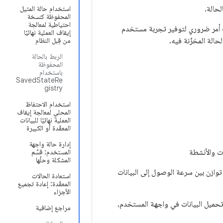
حالة.
استخدام حالة المثيل
المحفوظة كنسخة
احتياطية لمعالجة
ت أمر ضروري لتوفير تجربة مستخدم
إيقاف العملية نهائيًا
الة المخزّنة فيه.
من قِبل النظام
الربط بالحالة
المحفوظة
باستخدام
SavedStateRe
gistry
استخدام الاحتفاظ
المحلي لمعالجة إيقاف
العملية نهائيًا للبيانات
المعقّدة أو الكبيرة
إدارة حالة واجهة
ات والأنشطة
المستخدم: قسِّم
المشكلة وحلّها
وازن بين سرعة الوصول إلى البيانات
استعادة الحالات
المعقّدة: إعادة تجميع
الأجزاء
 تحميل البيانات في واجهة المستخدم،
مراجع إضافية