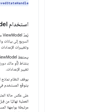
avedStateHandle
استخدام View
Model لمعالجة
يُع
السريع إلى بيانات و
وتغييرات الإعدادات الأخرى ال
تغيير الإعدادات.
يوقف النظام نماذج ا
يتوقّع المستخدم في
على عكس حالة المثيل 
العملية نهائيًا من قِبل النظام في
مرتبطة بواجهة المستخدم ول