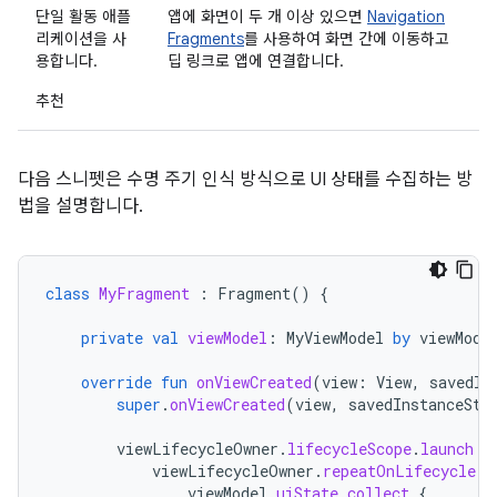
단일 활동 애플
앱에 화면이 두 개 이상 있으면
Navigation
리케이션을 사
Fragments
를 사용하여 화면 간에 이동하고
용합니다.
딥 링크로 앱에 연결합니다.
추천
다음 스니펫은 수명 주기 인식 방식으로 UI 상태를 수집하는 방
법을 설명합니다.
class
MyFragment
:
Fragment
()
{
private
val
viewModel
:
MyViewModel
by
viewMode
override
fun
onViewCreated
(
view
:
View
,
savedIn
super
.
onViewCreated
(
view
,
savedInstanceSta
viewLifecycleOwner
.
lifecycleScope
.
launch
{
viewLifecycleOwner
.
repeatOnLifecycle
(
L
viewModel
.
uiState
.
collect
{