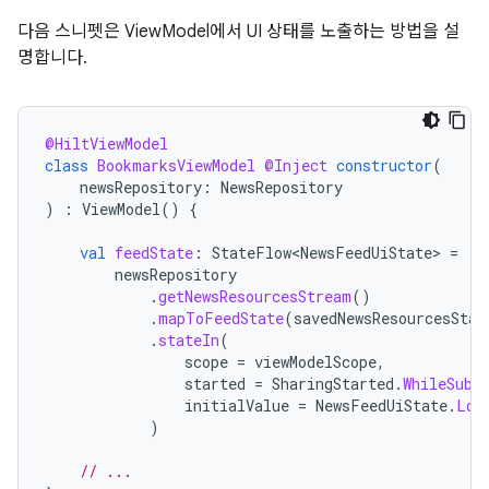
다음 스니펫은 ViewModel에서 UI 상태를 노출하는 방법을 설
명합니다.
@HiltViewModel
class
BookmarksViewModel
@Inject
constructor
(
newsRepository
:
NewsRepository
)
:
ViewModel
()
{
val
feedState
:
StateFlow<NewsFeedUiState>
=
newsRepository
.
getNewsResourcesStream
()
.
mapToFeedState
(
savedNewsResourcesStat
.
stateIn
(
scope
=
viewModelScope
,
started
=
SharingStarted
.
WhileSubs
initialValue
=
NewsFeedUiState
.
Loa
)
// ...