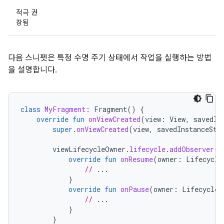
적극 권
장됨
다음 스니펫은 특정 수명 주기 상태에서 작업을 실행하는 방법
을 설명합니다.
class
MyFragment
:
Fragment
()
{
override
fun
onViewCreated
(
view
:
View
,
savedIn
super
.
onViewCreated
(
view
,
savedInstanceSta
viewLifecycleOwner
.
lifecycle
.
addObserver
(
o
override
fun
onResume
(
owner
:
Lifecycle
// ...
}
override
fun
onPause
(
owner
:
LifecycleO
// ...
}
}