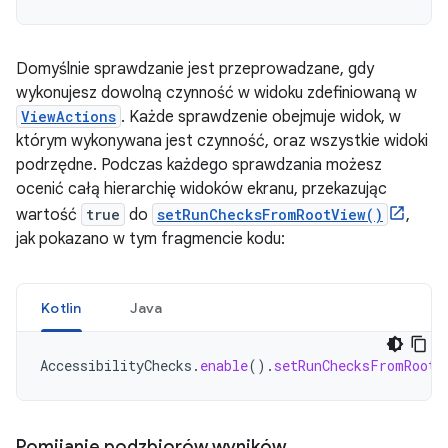
Domyślnie sprawdzanie jest przeprowadzane, gdy
wykonujesz dowolną czynność w widoku zdefiniowaną w
ViewActions
. Każde sprawdzenie obejmuje widok, w
którym wykonywana jest czynność, oraz wszystkie widoki
podrzędne. Podczas każdego sprawdzania możesz
ocenić całą hierarchię widoków ekranu, przekazując
wartość
true
do
setRunChecksFromRootView()
,
jak pokazano w tym fragmencie kodu:
Kotlin
Java
AccessibilityChecks
.
enable
().
setRunChecksFromRootV
Pomijanie podzbiorów wyników