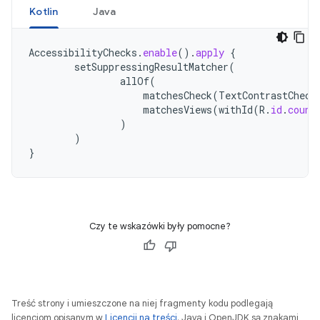
Kotlin
Java
AccessibilityChecks
.
enable
().
apply
{
setSuppressingResultMatcher
(
allOf
(
matchesCheck
(
TextContrastCheck
matchesViews
(
withId
(
R
.
id
.
count
)
)
}
Czy te wskazówki były pomocne?
Treść strony i umieszczone na niej fragmenty kodu podlegają
licencjom opisanym w
Licencji na treści
. Java i OpenJDK są znakami