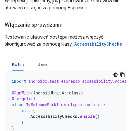
W tej sekcji opisujemy, jak przeprowadzać sprawdzanie
ułatwień dostępu za pomocą Espresso.
Włączanie sprawdzania
Testowanie ułatwień dostępu możesz włączyć i
skonfigurować za pomocą klasy
AccessibilityChecks
:
Kotlin
Java
import
androidx.test.espresso.accessibility.Access
@RunWith
(
AndroidJUnit4
::
class
)
@LargeTest
class
MyWelcomeWorkflowIntegrationTest
{
init
{
AccessibilityChecks
.
enable
()
}
}