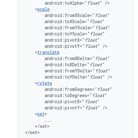
android:toAlpha="
float
"
<
scale
android:fromXScale="
float
android:toXScale="
float
android:fromYScale="
float
android:toYScale="
float
android:pivotX="
float
android:pivotY="
float
"
<
translate
android:fromXDelta="
float
android:toXDelta="
float
android:fromYDelta="
float
android:toYDelta="
float
"
<
rotate
android:fromDegrees="
float
android:toDegrees="
float
android:pivotX="
float
android:pivotY="
float
"
<
set
</set>

</set>