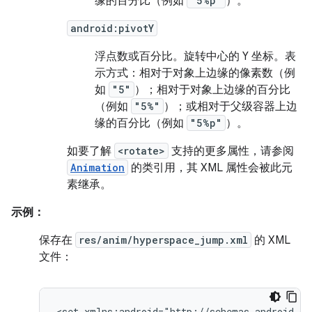
缘的百分比（例如
"5%p"
）。
android:pivotY
浮点数或百分比。
旋转中心的 Y 坐标。表
示方式：相对于对象上边缘的像素数（例
如
"5"
）；相对于对象上边缘的百分比
（例如
"5%"
）；或相对于父级容器上边
缘的百分比（例如
"5%p"
）。
如要了解
<rotate>
支持的更多属性，请参阅
Animation
的类引用，其 XML 属性会被此元
素继承。
示例：
保存在
res/anim/hyperspace_jump.xml
的 XML
文件：
<set