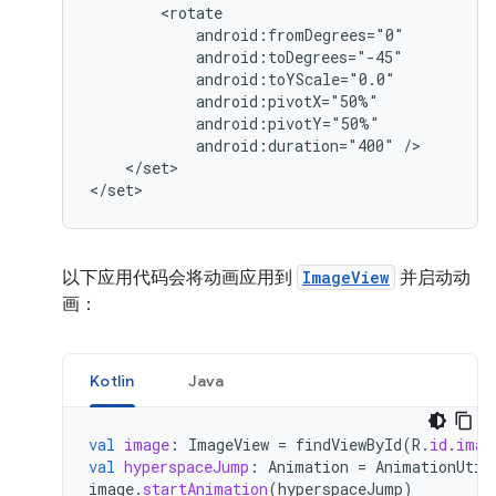
android:duration="400"
</set>

</set>
以下应用代码会将动画应用到
ImageView
并启动动
画：
Kotlin
Java
val
image
:
ImageView
=
findViewById
(
R
.
id
.
imag
val
hyperspaceJump
:
Animation
=
AnimationUtil
image
.
startAnimation
(
hyperspaceJump
)