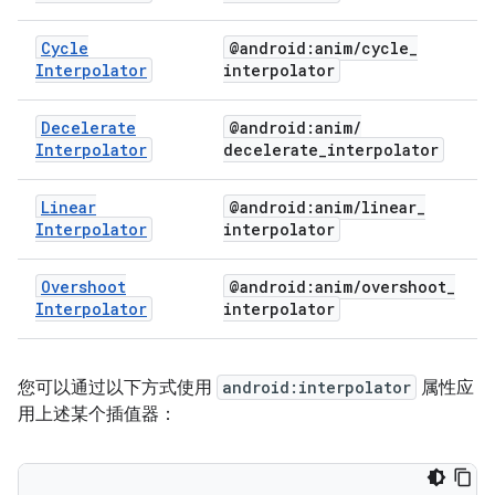
Cycle
@android:anim
/
cycle
_
Interpolator
interpolator
Decelerate
@android:anim
/
Interpolator
decelerate
_
interpolator
Linear
@android:anim
/
linear
_
Interpolator
interpolator
Overshoot
@android:anim
/
overshoot
_
Interpolator
interpolator
您可以通过以下方式使用
android:interpolator
属性应
用上述某个插值器：