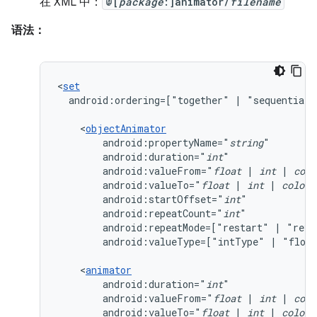
在 XML 中：
@[
package
:]animator/
filename
语法：
<
set
android:ordering=["together"
|
"sequentiall
<
objectAnimator
android:propertyName="
string
android:duration="
int
android:valueFrom="
float
|
int
|
colo
android:valueTo="
float
|
int
|
color
android:startOffset="
int
android:repeatCount="
int
android:repeatMode=["restart"
|
android:valueType=["intType"
|
"float
<
animator
android:duration="
int
android:valueFrom="
float
|
int
|
colo
android:valueTo="
float
|
int
|
color