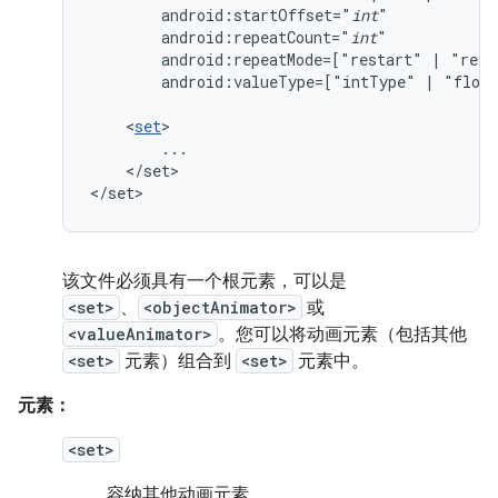
android:startOffset="
int
android:repeatCount="
int
android:repeatMode=["restart"
|
android:valueType=["intType"
|
"float
<
set
</set>

</set>
该文件必须具有一个根元素，可以是
<set>
、
<objectAnimator>
或
<valueAnimator>
。您可以将动画元素（包括其他
<set>
元素）组合到
<set>
元素中。
元素：
<set>
容纳其他动画元素