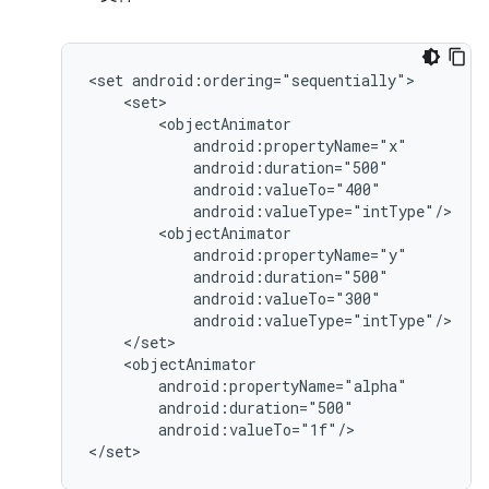
<set
android:valueTo="1f"/>

</set>