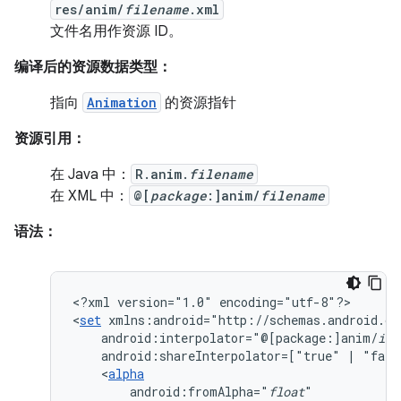
res/anim/
filename
.xml
文件名用作资源 ID。
编译后的资源数据类型：
指向
Animation
的资源指针
资源引用：
在 Java 中：
R.anim.
filename
在 XML 中：
@[
package
:]anim/
filename
语法：
<?xml
version="1.0"
encoding="utf-8"?>

<
set
android:interpolator="@[package:]anim/
int
android:shareInterpolator=["true"
|
"fals
<
alpha
android:fromAlpha="
float