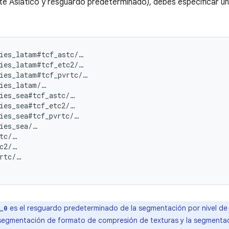
e Asiático y resguardo predeterminado), debes especificar un
ies_latam#tcf_astc/…

ies_latam#tcf_etc2/…

ies_latam#tcf_pvrtc/…

ies_latam/…

ies_sea#tcf_astc/…

ies_sea#tcf_etc2/…

ies_sea#tcf_pvrtc/…

ies_sea/…

tc/…

c2/…

rtc/…

es el resguardo predeterminado de la segmentación por nivel de d
_0
segmentación de formato de compresión de texturas y la segmentac