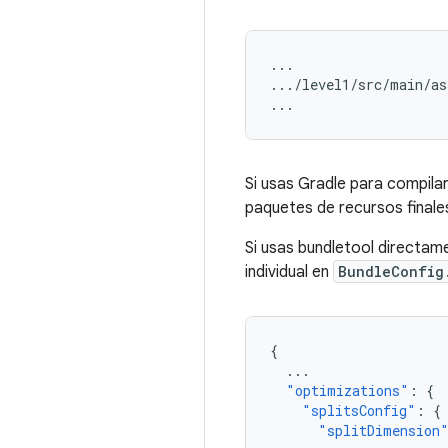
...

.../level1/src/main/as
Si usas Gradle para compilar
paquetes de recursos finales
Si usas bundletool directame
individual en
BundleConfig
{
...
"optimizations"
:
{
"splitsConfig"
:
{
"splitDimension