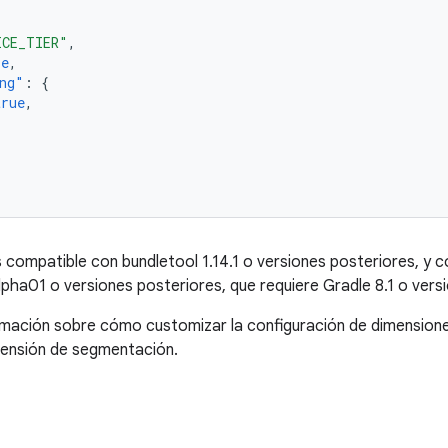
ICE_TIER"
,
se
,
ng"
:
{
true
,
compatible con bundletool 1.14.1 o versiones posteriores, y 
lpha01 o versiones posteriores, que requiere Gradle 8.1 o vers
ación sobre cómo customizar la configuración de dimensiones 
ensión de segmentación.