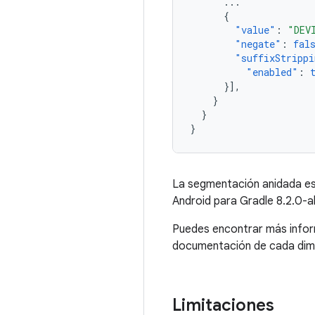
...
{
"value"
:
"DEV
"negate"
:
fal
"suffixStrippi
"enabled"
:
}],
}
}
}
La segmentación anidada es 
Android para Gradle 8.2.0-a
Puedes encontrar más inform
documentación de cada dim
Limitaciones