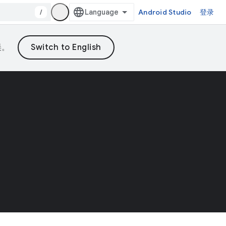
/
Android Studio
登录
误。