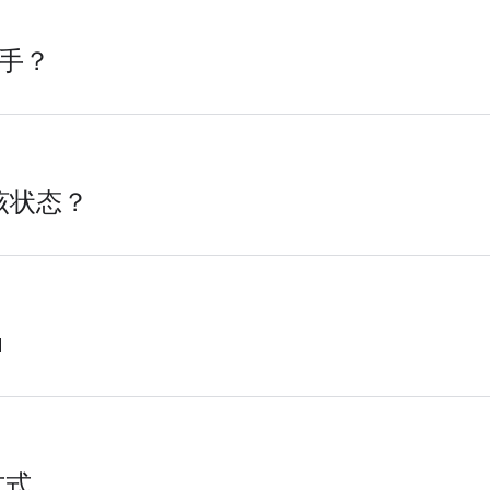
入手？
升该状态？
u
方式