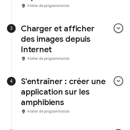
emoji_objects
Atelier de programmation
Charger et afficher
keyboard_arrow_down
3
des images depuis
Internet
emoji_objects
Atelier de programmation
S'entraîner : créer une
keyboard_arrow_down
4
application sur les
amphibiens
emoji_objects
Atelier de programmation