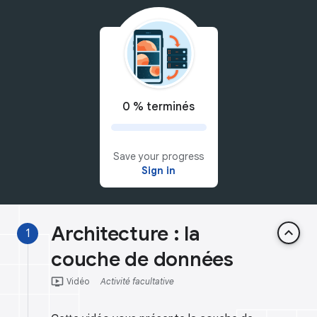
0 % terminés
Save your progress
Sign in
Architecture : la
keyboard_arrow_up
1
couche de données
ondemand_video
Vidéo
Activité facultative