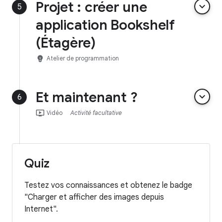
Projet : créer une
keyboard_arrow_down
5
application Bookshelf
(Étagère)
emoji_objects
Atelier de programmation
Et maintenant ?
keyboard_arrow_down
6
ondemand_video
Vidéo
Activité facultative
Quiz
Testez vos connaissances et obtenez le badge
"Charger et afficher des images depuis
Internet".