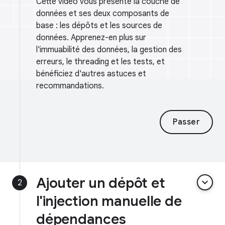
Cette vidéo vous présente la couche de
données et ses deux composants de
base : les dépôts et les sources de
données. Apprenez-en plus sur
l'immuabilité des données, la gestion des
erreurs, le threading et les tests, et
bénéficiez d'autres astuces et
recommandations.
Passer
Ajouter un dépôt et
keyboard_arrow_down
2
l'injection manuelle de
dépendances