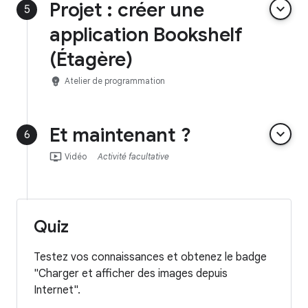
Projet : créer une
keyboard_arrow_down
5
application Bookshelf
(Étagère)
emoji_objects
Atelier de programmation
Et maintenant ?
keyboard_arrow_down
6
ondemand_video
Vidéo
Activité facultative
Quiz
Testez vos connaissances et obtenez le badge
"Charger et afficher des images depuis
Internet".