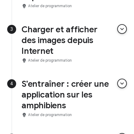
emoji_objects
Atelier de programmation
Charger et afficher
keyboard_arrow_down
3
des images depuis
Internet
emoji_objects
Atelier de programmation
S'entraîner : créer une
keyboard_arrow_down
4
application sur les
amphibiens
emoji_objects
Atelier de programmation