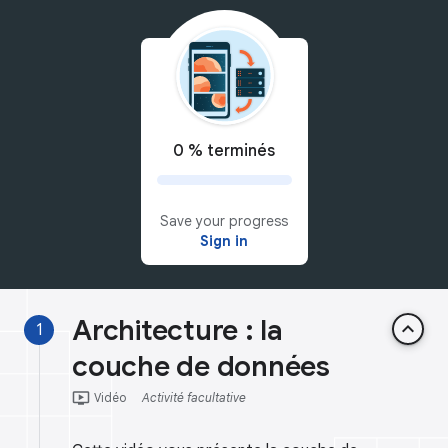
0 % terminés
Save your progress
Sign in
Architecture : la
keyboard_arrow_up
1
couche de données
ondemand_video
Vidéo
Activité facultative