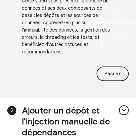
Cette vidéo vous présente la couche de
données et ses deux composants de
base : les dépôts et les sources de
données. Apprenez-en plus sur
l'immuabilité des données, la gestion des
erreurs, le threading et les tests, et
bénéficiez d'autres astuces et
recommandations.
Passer
Ajouter un dépôt et
keyboard_arrow_down
2
l'injection manuelle de
dépendances