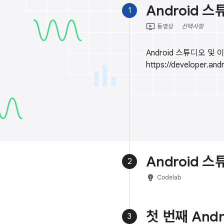
Android 
1
ondemand_video
동영상
선택사항
Android 스튜디오 
https://developer.
Android 
2
emoji_objects
Codelab
첫 번째 And
3