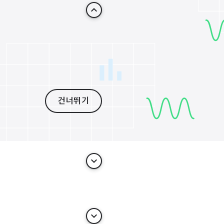
keyboard_arrow_up
건너뛰기
keyboard_arrow_down
keyboard_arrow_down