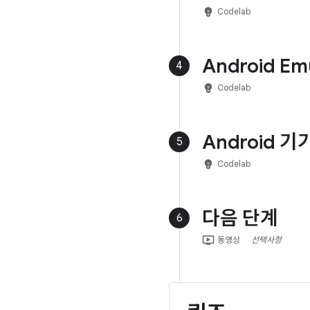
emoji_objects
Codelab
Android E
4
emoji_objects
Codelab
Android 
5
emoji_objects
Codelab
다음 단계
6
ondemand_video
동영상
선택사항