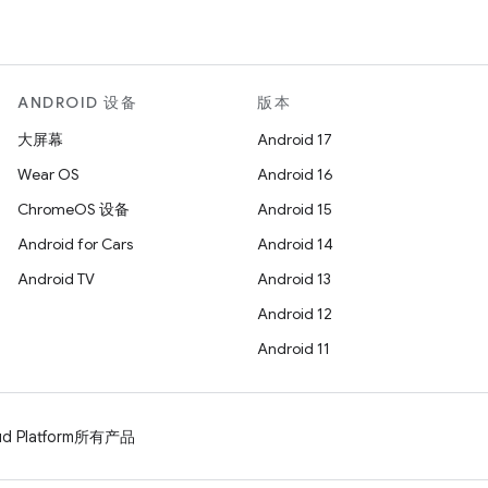
ANDROID 设备
版本
大屏幕
Android 17
Wear OS
Android 16
ChromeOS 设备
Android 15
Android for Cars
Android 14
Android TV
Android 13
Android 12
Android 11
d Platform
所有产品