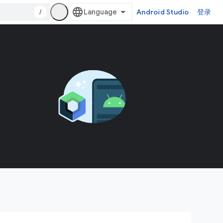
/
Android Studio
登录