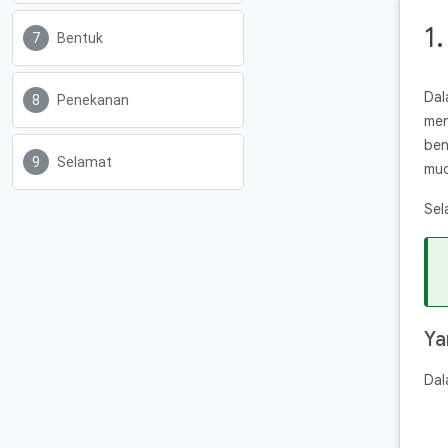
1
Bentuk
Dal
Penekanan
men
ben
Selamat
mud
Sel
Ya
Dal