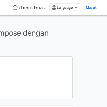
access_time
31 menit tersisa
Masuk
mpose dengan