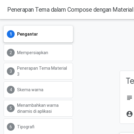
Penerapan Tema dalam Compose dengan Material
Pengantar
Mempersiapkan
Penerapan Tema Material
3
Te
Skema warna
subject
Menambahkan warna
dinamis di aplikasi
account_circle
Tipografi