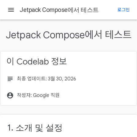
menu
Jetpack Compose에서 테스트
로그인
이 페이지의 내용
필요한 항목
Jetpack Compose에서 테스트
프로젝트 구조 확인
TopAppBarTest 파일 만들기
ComposeTestRule 추가
이 Codelab 정보
격리 테스트
테스트 가능한 컴포저블의 중요성
탭이 선택되었는지 확인
subject
최종 업데이트: 3월 30, 2026
account_circle
작성자: Google 직원
1. 소개 및 설정