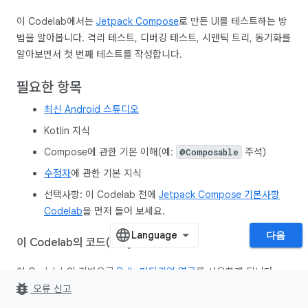
이 Codelab에서는
Jetpack Compose
로 만든 UI를 테스트하는 방
법을 알아봅니다. 격리 테스트, 디버깅 테스트, 시맨틱 트리, 동기화를
알아보면서 첫 번째 테스트를 작성합니다.
필요한 항목
최신 Android 스튜디오
Kotlin 지식
Compose에 관한 기본 이해(예:
주석)
@Composable
수정자
에 관한 기본 지식
선택사항: 이 Codelab 전에
Jetpack Compose 기본사항
Codelab
을 먼저 들어 보세요.
다음
이 Codelab의 코드(Rally) 확인
이 Codelab의 기반으로
Rally 머티리얼 연구
를 사용하게 됩니다.
bug_report
android-compose-codelabs GitHub 저장소에서 확인할 수 있습
오류 신고
니다. 클론하려면 다음을 실행합니다.