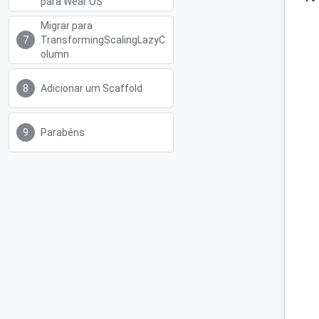
para Wear OS
Migrar para
TransformingScalingLazyC
olumn
Adicionar um Scaffold
Parabéns