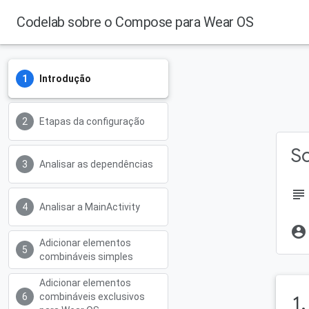
Codelab sobre o Compose para Wear OS
Introdução
Etapas da configuração
So
Analisar as dependências
subject
Analisar a MainActivity
account_circle
Adicionar elementos
combináveis simples
Adicionar elementos
combináveis exclusivos
1