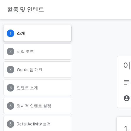
활동 및 인텐트
소개
시작 코드
이
Words 앱 개요
subject
인텐트 소개
account_circle
명시적 인텐트 설정
DetailActivity 설정
1