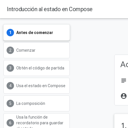
Introducción al estado en Compose
Antes de comenzar
Comenzar
Ac
Obtén el código de partida
subject
Usa el estado en Compose
account_circle
La composición
Usa la función de
recordatorio para guardar
1
.