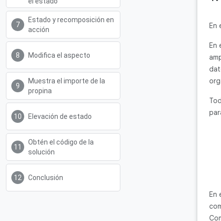
el estado
Estado y recomposición en
En 
acción
En 
Modifica el aspecto
amp
dat
org
Muestra el importe de la
propina
Tod
par
Elevación de estado
Obtén el código de la
solución
Conclusión
En 
com
Co