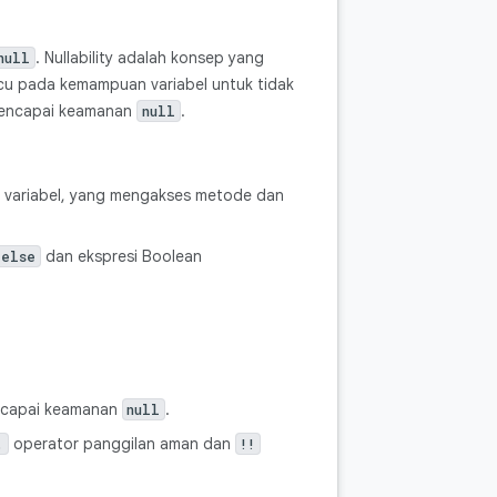
. Nullability adalah konsep yang
null
u pada kemampuan variabel untuk tidak
uk mencapai keamanan
.
null
 variabel, yang mengakses metode dan
dan ekspresi Boolean
/else
mencapai keamanan
.
null
operator panggilan aman dan
.
!!