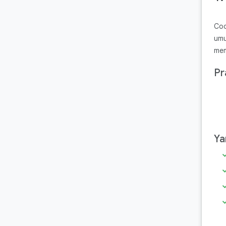
Cod
umu
mem
Pr
Ya