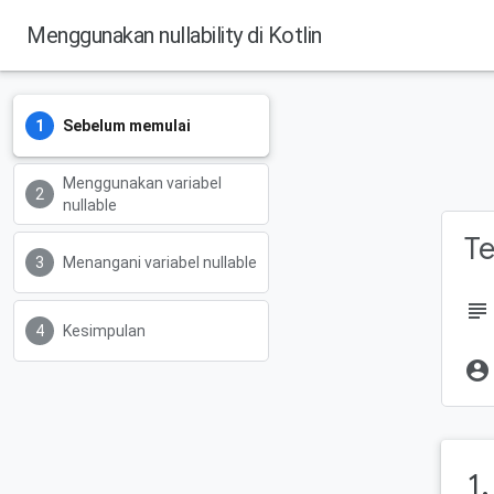
Menggunakan nullability di Kotlin
Sebelum memulai
Menggunakan variabel
nullable
Te
Menangani variabel nullable
subject
Kesimpulan
account_circle
1