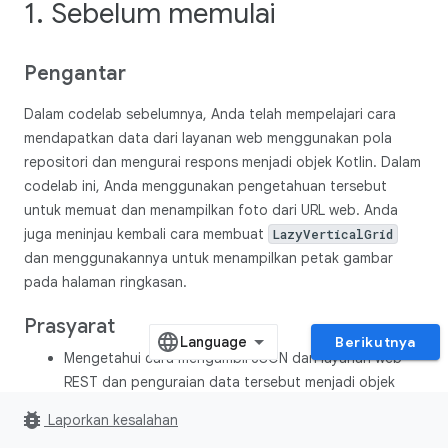
1. Sebelum memulai
Pengantar
Dalam codelab sebelumnya, Anda telah mempelajari cara
mendapatkan data dari layanan web menggunakan pola
repositori dan mengurai respons menjadi objek Kotlin. Dalam
codelab ini, Anda menggunakan pengetahuan tersebut
untuk memuat dan menampilkan foto dari URL web. Anda
juga meninjau kembali cara membuat
LazyVerticalGrid
dan menggunakannya untuk menampilkan petak gambar
pada halaman ringkasan.
Prasyarat
Berikutnya
Mengetahui cara mengambil JSON dari layanan web
REST dan penguraian data tersebut menjadi objek
Kotlin menggunakan library
Retrofit
dan
Gson
bug_report
Laporkan kesalahan
Mengetahui layanan web
REST