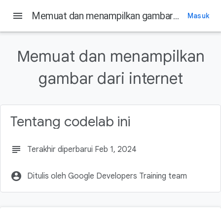
menu
Memuat dan menampilkan gambar dari internet
Masuk
Pada halaman ini
1. Sebelum memulai
Memuat dan menampilkan
Pengantar
Prasyarat
gambar dari internet
Yang akan Anda pelajari
Yang akan Anda build
Tentang codelab ini
subject
Terakhir diperbarui Feb 1, 2024
account_circle
Ditulis oleh Google Developers Training team