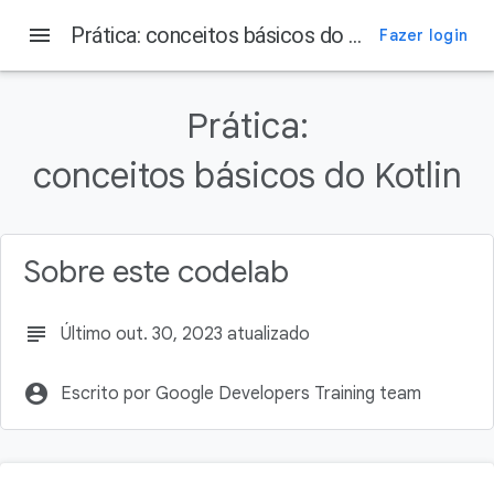
menu
Prática: conceitos básicos do Kotlin
Fazer login
Nesta página
1. Antes de começar
Prática:
Pré-requisitos
conceitos básicos do Kotlin
O que é necessário
2. Notificações para dispositivos móveis
3. Preço do ingresso do cinema
Sobre este codelab
subject
Último out. 30, 2023 atualizado
account_circle
Escrito por Google Developers Training team