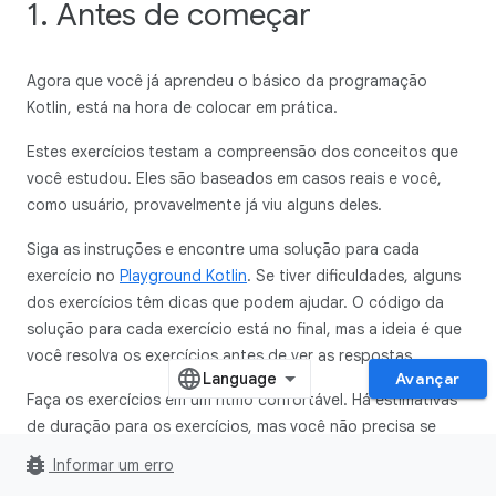
1. Antes de começar
Agora que você já aprendeu o básico da programação
Kotlin, está na hora de colocar em prática.
Estes exercícios testam a compreensão dos conceitos que
você estudou. Eles são baseados em casos reais e você,
como usuário, provavelmente já viu alguns deles.
Siga as instruções e encontre uma solução para cada
exercício no
Playground Kotlin
. Se tiver dificuldades, alguns
dos exercícios têm dicas que podem ajudar. O código da
solução para cada exercício está no final, mas a ideia é que
você resolva os exercícios antes de ver as respostas.
Avançar
Faça os exercícios em um ritmo confortável. Há estimativas
de duração para os exercícios, mas você não precisa se
apegar a elas. Leve o tempo que precisar para resolver cada
bug_report
Informar um erro
problema com atenção. As soluções mostram apenas uma