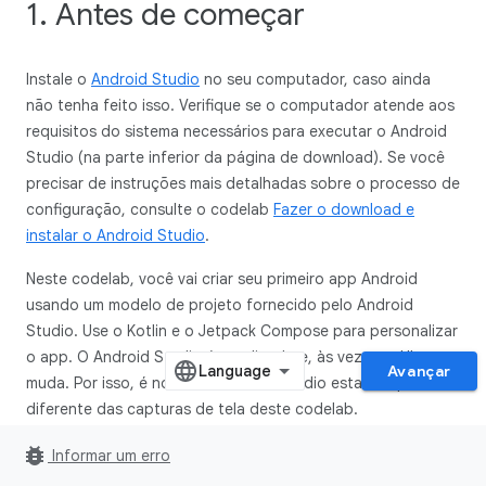
1. Antes de começar
Instale o
Android Studio
no seu computador, caso ainda
não tenha feito isso. Verifique se o computador atende aos
requisitos do sistema necessários para executar o Android
Studio (na parte inferior da página de download). Se você
precisar de instruções mais detalhadas sobre o processo de
configuração, consulte o codelab
Fazer o download e
instalar o Android Studio
.
Neste codelab, você vai criar seu primeiro app Android
usando um modelo de projeto fornecido pelo Android
Studio. Use o Kotlin e o Jetpack Compose para personalizar
o app. O Android Studio é atualizado e, às vezes, a UI
Avançar
muda. Por isso, é normal o Android Studio estar um pouco
diferente das capturas de tela deste codelab.
bug_report
Pré-requisitos
Informar um erro