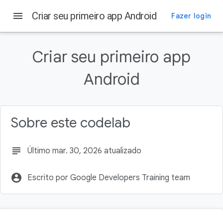
menu
Criar seu primeiro app Android
Fazer login
Nesta página
1. Antes de começar
Criar seu primeiro app
Pré-requisitos
O que é necessário
Android
O que você vai aprender
O que você vai criar
Sobre este codelab
subject
Último mar. 30, 2026 atualizado
account_circle
Escrito por Google Developers Training team