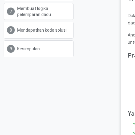
Membuat logika
pelemparan dadu
Dal
dad
Mendapatkan kode solusi
And
unt
Kesimpulan
Pr
Ya