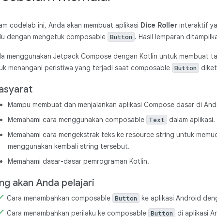
am codelab ini, Anda akan membuat aplikasi
Dice Roller
interaktif 
u dengan mengetuk composable
. Hasil lemparan ditampi
Button
a menggunakan Jetpack Compose dengan Kotlin untuk membuat tata le
uk menangani peristiwa yang terjadi saat composable
diket
Button
asyarat
Mampu membuat dan menjalankan aplikasi Compose dasar di Andr
Memahami cara menggunakan composable
dalam aplikasi.
Text
Memahami cara mengekstrak teks ke resource string untuk memu
menggunakan kembali string tersebut.
Memahami dasar-dasar pemrograman Kotlin.
ng akan Anda pelajari
Cara menambahkan composable
ke aplikasi Android de
Button
Cara menambahkan perilaku ke composable
di aplikasi 
Button