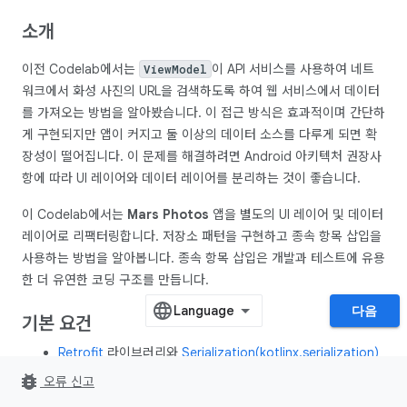
소개
이전 Codelab에서는
이 API 서비스를 사용하여 네트
ViewModel
워크에서 화성 사진의 URL을 검색하도록 하여 웹 서비스에서 데이터
를 가져오는 방법을 알아봤습니다. 이 접근 방식은 효과적이며 간단하
게 구현되지만 앱이 커지고 둘 이상의 데이터 소스를 다루게 되면 확
장성이 떨어집니다. 이 문제를 해결하려면 Android 아키텍처 권장사
항에 따라 UI 레이어와 데이터 레이어를 분리하는 것이 좋습니다.
이 Codelab에서는
Mars Photos
앱을 별도의 UI 레이어 및 데이터
레이어로 리팩터링합니다. 저장소 패턴을 구현하고 종속 항목 삽입을
사용하는 방법을 알아봅니다. 종속 항목 삽입은 개발과 테스트에 유용
한 더 유연한 코딩 구조를 만듭니다.
다음
기본 요건
Retrofit
라이브러리와
Serialization(kotlinx.serialization)
라이브러리를 사용하여 REST 웹 서비스에서 JSON을 검색하
bug_report
오류 신고
고 이 데이터를 Kotlin 객체로 파싱하는 능력