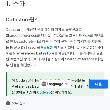
1. 소개
Datastore란?
Datastore는 개선된 신규 데이터 저장소 솔루션으로,
SharedPreferences를 대체합니다. Kotlin 코루틴과 Flow를 기반으
로 한 Datastore는 서로 다른 두 가지 구현, 즉
타입 객체
를 저장하
는
Proto Datastore
(
프로토콜 버퍼
로 지원됨) 및
키-값 쌍
을 저장
하는
Preferences Datastore
를 제공합니다. 비동기적이고 일관
된 트랜잭션 방식으로 데이터를 저장하여 SharedPreferences의 일
부 단점을 해결합니다.
이 Codelab에서는 Proto DataStore에 중점을 둡니다.
다음
Preferences DataStore를 사용하는 방법에 관한 실습 내용
을 알아보려면 이
Codelab
을 확인하세요.
bug_report
오류 신고
학습할 내용