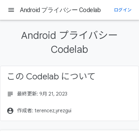
menu
Android プライバシー Codelab
ログイン
このページの内容
1. はじめに
Android プライバシー
学習内容
作成するアプリの概要
Codelab
必要なもの
2. プライバシーが重要な理由
この Codelab について
subject
最終更新: 9月 21, 2023
account_circle
作成者: terencez,yrezgui