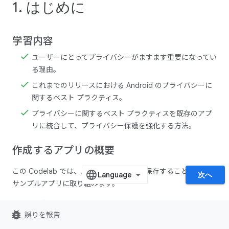
1. はじめに
学習内容
ユーザーにとってプライバシーがますます重要になってい
る理由。
これまでのリリースにおける Android のプライバシーに
関するベスト プラクティス。
プライバシーに関するベスト プラクティスを既存のアプ
リに統合して、プライバシー保護を強化する方法。
作成するアプリの概要
この Codelab では、ユーザーが思い出を保存することができる
次へ
サンプルアプリに取り組みます。
最初に、次の画面から開始します。
bug_report
誤りを報告
権限画面 - ホーム画面に進む前にすべての権限を付与す