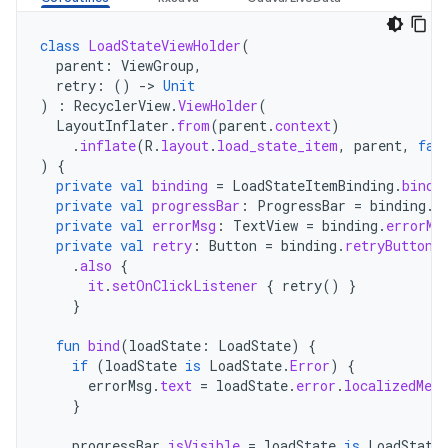
class
LoadStateViewHolder
(
parent
:
ViewGroup
,
retry
:
()
->
Unit
)
:
RecyclerView
.
ViewHolder
(
LayoutInflater
.
from
(
parent
.
context
)
.
inflate
(
R
.
layout
.
load_state_item
,
parent
,
fal
)
{
private
val
binding
=
LoadStateItemBinding
.
bind
(
private
val
progressBar
:
ProgressBar
=
binding
.
p
private
val
errorMsg
:
TextView
=
binding
.
errorMs
private
val
retry
:
Button
=
binding
.
retryButton
.
also
{
it
.
setOnClickListener
{
retry
()
}
}
fun
bind
(
loadState
:
LoadState
)
{
if
(
loadState
is
LoadState
.
Error
)
{
errorMsg
.
text
=
loadState
.
error
.
localizedMess
}
progressBar
.
isVisible
=
loadState
is
LoadState