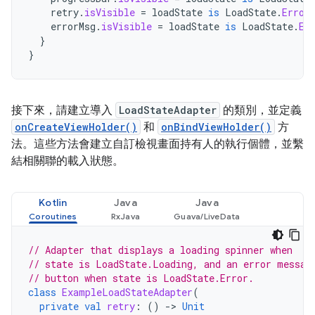
retry
.
isVisible
=
loadState
is
LoadState
.
Error
errorMsg
.
isVisible
=
loadState
is
LoadState
.
Er
}
}
接下來，請建立導入
LoadStateAdapter
的類別，並定義
onCreateViewHolder()
和
onBindViewHolder()
方
法。這些方法會建立自訂檢視畫面持有人的執行個體，並繫
結相關聯的載入狀態。
Kotlin
Java
Java
// Adapter that displays a loading spinner when
// state is LoadState.Loading, and an error messag
// button when state is LoadState.Error.
class
ExampleLoadStateAdapter
(
private
val
retry
:
()
->
Unit