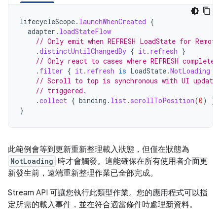
lifecycleScope
.
launchWhenCreated
{
adapter
.
loadStateFlow
// Only emit when REFRESH LoadState for Remote
.
distinctUntilChangedBy
{
it
.
refresh
}
// Only react to cases where REFRESH completes
.
filter
{
it
.
refresh
is
LoadState
.
NotLoading
}
// Scroll to top is synchronous with UI update
// triggered.
.
collect
{
binding
.
list
.
scrollToPosition
(
0
)
}
}
此範例會等到更新重新整理載入狀態，但僅在狀態為
NotLoading
時才會觸發。這能確保在所有使用者介面更
新發生前，遠端重新整理作業已全部完成。
Stream API 可讓您執行此類型作業。您的應用程式可以指
定所需的載入事件，並在符合適當條件時處理新資料。