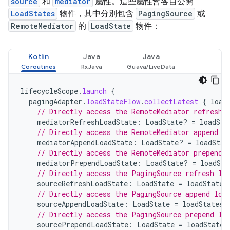
source
和
mediator
屬性。這些屬性會各自公開
LoadStates
物件，其中分別包含
PagingSource
或
RemoteMediator
的
LoadState
物件：
Kotlin
Java
Java
lifecycleScope
.
launch
{
pagingAdapter
.
loadStateFlow
.
collectLatest
{
load
// Directly access the RemoteMediator refresh 
mediatorRefreshLoadState
:
LoadState? 
=
loadSta
// Directly access the RemoteMediator append l
mediatorAppendLoadState
:
LoadState? 
=
loadStat
// Directly access the RemoteMediator prepend 
mediatorPrependLoadState
:
LoadState? 
=
loadSta
// Directly access the PagingSource refresh lo
sourceRefreshLoadState
:
LoadState
=
loadStates
// Directly access the PagingSource append loa
sourceAppendLoadState
:
LoadState
=
loadStates
.
// Directly access the PagingSource prepend lo
sourcePrependLoadState
:
LoadState
=
loadStates