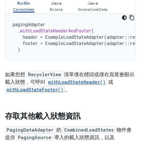
Kotlin
Java
Java
pagingAdapter
.
withLoadStateHeaderAndFooter
(
header
=
ExampleLoadStateAdapter
(
adapter
::
retr
footer
=
ExampleLoadStateAdapter
(
adapter
::
retr
)
如果您想
RecyclerView
清單僅在標頭或僅在頁尾會顯示
載入狀態，可呼叫
withLoadStateHeader()
或
withLoadStateFooter()
。
存取其他載入狀態資訊
PagingDataAdapter
的
CombinedLoadStates
物件會
提供
PagingSource
導入的載入狀態資訊，以及