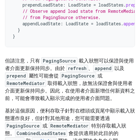
prependLoadState
:
LoadState
=
loadStates
.
prepe
// Observe append load state from RemoteMediat
// from PagingSource otherwise.
appendLoadState
:
LoadState
=
loadStates
.
append
}
}
但請注意，只有
PagingSource
載入狀態可以保證與使用
者介面更新保持同步。由於
refresh
、
append
以及
prepend
屬性可能會從
PagingSource
或
RemoteMediator
取得載入狀態，故無法保證會與使用者
介面更新保持同步。因此，在使用者介面新增任何新資料之
前，可能會導致載入顯示完成的使用者介面問題。
基於這個原因，便利存取子針對在標頭或頁尾中顯示載入狀
態運作良好，但針對其他用途，您可能需要透過
PagingSource
或
RemoteMediator
特別存取載入狀
態。
CombinedLoadStates
會提供適用於此目的的