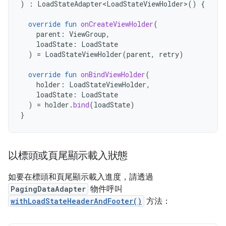
)
:
LoadStateAdapter<LoadStateViewHolder>
()
{
override
fun
onCreateViewHolder
(
parent
:
ViewGroup
,
loadState
:
LoadState
)
=
LoadStateViewHolder
(
parent
,
retry
)
override
fun
onBindViewHolder
(
holder
:
LoadStateViewHolder
,
loadState
:
LoadState
)
=
holder
.
bind
(
loadState
)
}
以標頭或頁尾顯示載入狀態
如要在標頭和頁尾顯示載入進度，請透過
PagingDataAdapter
物件呼叫
withLoadStateHeaderAndFooter()
方法：