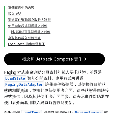
這個頁面中的內容
載入狀態
透過事件監聽器存取載入狀態
使用轉接程式顯示載入狀態
以標頭或頁尾顯示載入狀態
存取其他載入狀態資訊
LoadState 的串連運算子
arrow_forward
概念和 Jetpack Compose 實作
Paging 程式庫會追蹤分頁資料的載入要求狀態，並透過
LoadState
類別公開資料。應用程式可透過
PagingDataAdapter
註冊事件監聽器，以便接收目前狀
態的相關資訊，並據此更新使用者介面。這些狀態是由轉接
程式提供，因為其與使用者介面同步。這表示事件監聽器在
使用者介面套用載入網頁時會收到更新。
針對每個
LoadType
和資料來源類型 (
PagingSource
或