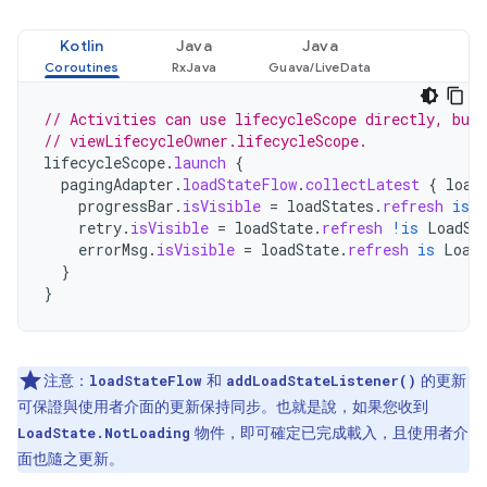
Kotlin
Java
Java
// Activities can use lifecycleScope directly, but
// viewLifecycleOwner.lifecycleScope.
lifecycleScope
.
launch
{
pagingAdapter
.
loadStateFlow
.
collectLatest
{
load
progressBar
.
isVisible
=
loadStates
.
refresh
is
retry
.
isVisible
=
loadState
.
refresh
!is
LoadSt
errorMsg
.
isVisible
=
loadState
.
refresh
is
Load
}
}
注意：
和
的更新
loadStateFlow
addLoadStateListener()
可保證與使用者介面的更新保持同步。也就是說，如果您收到
物件，即可確定已完成載入，且使用者介
LoadState.NotLoading
面也隨之更新。