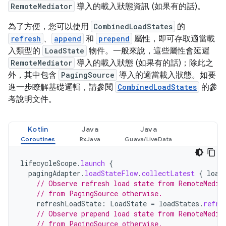
RemoteMediator
導入的載入狀態資訊 (如果有的話)。
為了方便，您可以使用
CombinedLoadStates
的
refresh
、
append
和
prepend
屬性，即可存取適當載
入類型的
LoadState
物件。一般來說，這些屬性會延遲
RemoteMediator
導入的載入狀態 (如果有的話)；除此之
外，其中包含
PagingSource
導入的適當載入狀態。如要
進一步瞭解基礎邏輯，請參閱
CombinedLoadStates
的參
考說明文件。
Kotlin
Java
Java
lifecycleScope
.
launch
{
pagingAdapter
.
loadStateFlow
.
collectLatest
{
load
// Observe refresh load state from RemoteMedia
// from PagingSource otherwise.
refreshLoadState
:
LoadState
=
loadStates
.
refre
// Observe prepend load state from RemoteMedia
// from PagingSource otherwise.