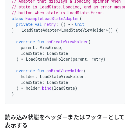
// Adapter that displays a loading spinner when
// state is LoadState.Loading, and an error messag
// button when state is LoadState.Error.
class
ExampleLoadStateAdapter
(
private
val
retry
:
()
->
Unit
)
:
LoadStateAdapter<LoadStateViewHolder>
()
{
override
fun
onCreateViewHolder
(
parent
:
ViewGroup
,
loadState
:
LoadState
)
=
LoadStateViewHolder
(
parent
,
retry
)
override
fun
onBindViewHolder
(
holder
:
LoadStateViewHolder
,
loadState
:
LoadState
)
=
holder
.
bind
(
loadState
)
}
読み込み状態をヘッダーまたはフッターとして
表示する