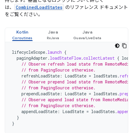
持します。基盤となるロジックについて詳しく
は、
CombinedLoadStates
のリファレンス ドキュメント
をご覧ください。
Kotlin
Java
Java
lifecycleScope
.
launch
{
pagingAdapter
.
loadStateFlow
.
collectLatest
{
load
// Observe refresh load state from RemoteMedia
// from PagingSource otherwise.
refreshLoadState
:
LoadState
=
loadStates
.
refre
// Observe prepend load state from RemoteMedia
// from PagingSource otherwise.
prependLoadState
:
LoadState
=
loadStates
.
prepe
// Observe append load state from RemoteMediat
// from PagingSource otherwise.
appendLoadState
:
LoadState
=
loadStates
.
append
}
}