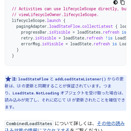
// Activities can use lifecycleScope directly, but
// viewLifecycleOwner.lifecycleScope.
lifecycleScope
.
launch
{
pagingAdapter
.
loadStateFlow
.
collectLatest
{
load
progressBar
.
isVisible
=
loadStates
.
refresh
is
retry
.
isVisible
=
loadState
.
refresh
!is
LoadSt
errorMsg
.
isVisible
=
loadState
.
refresh
is
Load
}
}
注:
と
からの更
loadStateFlow
addLoadStateListener()
新は、UI の更新と同期することが保証されています。つま
り、
オブジェクトを受け取った場合は、
LoadState.NotLoading
読み込みが完了し、それに応じて UI が更新されたことを確信でき
ます。
CombinedLoadStates
について詳しくは、
その他の読み
込み状態の情報にアクセスする
をご覧ください。