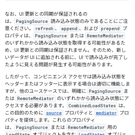
なお、UI 更新との同期が保証されるの
は、
PagingSource
読み込み状態のみであることにご注
意ください。
refresh
、
append
、および
prepend
プ
ロパティは、
PagingSource
または
RemoteMediator
のいずれかから読み込み状態を取得する可能性があるた
め、UI 更新との同期は保証されません。そのため、新し
いデータが UI に追加される前に、UI で読み込みが完了し
たように見える問題が発生する可能性があります。
したがって、コンビニエンス アクセサは読み込み状態を
ヘッダーまたはフッターに表示する場合は適切に機能しま
すが、他のユースケースでは、明確に
PagingSource
ま
たは
RemoteMediator
のいずれかから読み込み状態にア
クセスする必要があります。
CombinedLoadStates
は、
この目的のために
source
プロパティと
mediator
プロ
パティを提供します。これらのプロパティ
は、
PagingSource
または
RemoteMediator
用の
LoadState
オブジェクトを含む
LoadStates
オブジェ