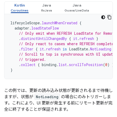
Kotlin
Java
Java
lifecycleScope
.
launchWhenCreated
{
adapter
.
loadStateFlow
// Only emit when REFRESH LoadState for Remote
.
distinctUntilChangedBy
{
it
.
refresh
}
// Only react to cases where REFRESH completes
.
filter
{
it
.
refresh
is
LoadState
.
NotLoading
}
// Scroll to top is synchronous with UI update
// triggered.
.
collect
{
binding
.
list
.
scrollToPosition
(
0
)
}
}
この例では、更新の読み込み状態が更新されるまで待機し
ますが、状態が
NotLoading
の場合にのみトリガーしま
す。これにより、UI 更新が発生する前にリモート更新が完
全に終了することが保証されます。