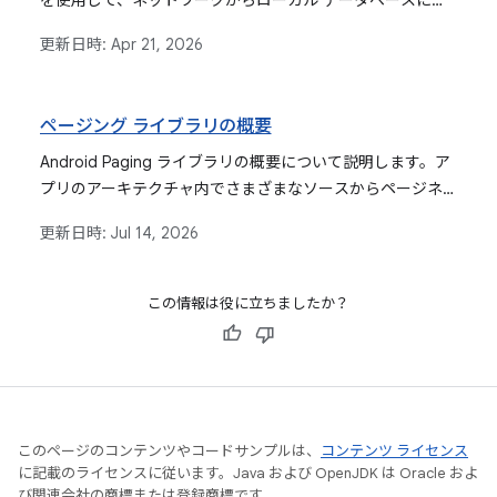
を使用して、ネットワークからローカル データベースにペ
ージングされたデータを読み込む方法について説明しま
更新日時:
Apr 21, 2026
す。これにより、ネットワーク環境が不安定な場合やオフラ
インで使用する場合でも、堅牢なユーザー エクスペリエン
スを提供できます。この Codelab では、Room を使用して
ページング ライブラリの概要
データ読み込みの調整、データ同期の処理、リモートキー
の管理を行うための実装手順について詳しく説明します。
Android Paging ライブラリの概要について説明します。ア
プリのアーキテクチャ内でさまざまなソースからページネ
ーションされたデータを効率的に読み込んで表示するメリ
更新日時:
Jul 14, 2026
ットについて解説します。
この情報は役に立ちましたか？
このページのコンテンツやコードサンプルは、
コンテンツ ライセンス
に記載のライセンスに従います。Java および OpenJDK は Oracle およ
び関連会社の商標または登録商標です。