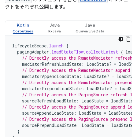
クトをそれぞれ公開します。
Kotlin
Java
Java
lifecycleScope
.
launch
{
pagingAdapter
.
loadStateFlow
.
collectLatest
{
load
// Directly access the RemoteMediator refresh 
mediatorRefreshLoadState
:
LoadState? 
=
loadSta
// Directly access the RemoteMediator append l
mediatorAppendLoadState
:
LoadState? 
=
loadStat
// Directly access the RemoteMediator prepend 
mediatorPrependLoadState
:
LoadState? 
=
loadSta
// Directly access the PagingSource refresh lo
sourceRefreshLoadState
:
LoadState
=
loadStates
// Directly access the PagingSource append loa
sourceAppendLoadState
:
LoadState
=
loadStates
.
// Directly access the PagingSource prepend lo
sourcePrependLoadState
:
LoadState
=
loadStates
}