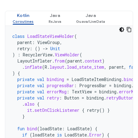
Kotlin
Java
Java
class
LoadStateViewHolder
(
parent
:
ViewGroup
,
retry
:
()
->
Unit
)
:
RecyclerView
.
ViewHolder
(
LayoutInflater
.
from
(
parent
.
context
)
.
inflate
(
R
.
layout
.
load_state_item
,
parent
,
fal
)
{
private
val
binding
=
LoadStateItemBinding
.
bind
(
private
val
progressBar
:
ProgressBar
=
binding
.
p
private
val
errorMsg
:
TextView
=
binding
.
errorMs
private
val
retry
:
Button
=
binding
.
retryButton
.
also
{
it
.
setOnClickListener
{
retry
()
}
}
fun
bind
(
loadState
:
LoadState
)
{
if
(
loadState
is
LoadState
.
Error
)
{