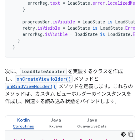
errorMsg
.
text
=
loadState
.
error
.
localizedMess
}
progressBar
.
isVisible
=
loadState
is
LoadState
retry
.
isVisible
=
loadState
is
LoadState
.
Error
errorMsg
.
isVisible
=
loadState
is
LoadState
.
Er
}
}
次に、
LoadStateAdapter
を実装するクラスを作成
し、
onCreateViewHolder()
メソッドと
onBindViewHolder()
メソッドを定義します。これらの
メソッドは、カスタム ビューホルダーのインスタンスを
作成し、関連する読み込み状態をバインドします。
Kotlin
Java
Java