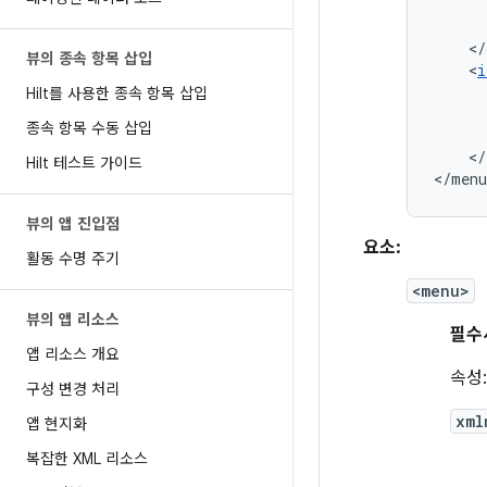
뷰의 종속 항목 삽입
<
i
Hilt를 사용한 종속 항목 삽입
종속 항목 수동 삽입
</
Hilt 테스트 가이드
</menu
뷰의 앱 진입점
요소:
활동 수명 주기
<menu>
뷰의 앱 리소스
필수
앱 리소스 개요
속성:
구성 변경 처리
xml
앱 현지화
복잡한 XML 리소스