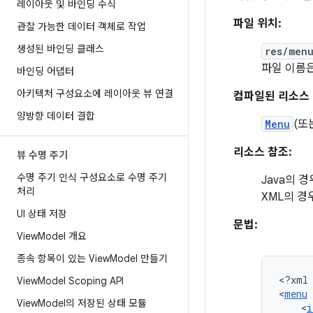
레이아웃 및 바인딩 수식
파일 위치:
관찰 가능한 데이터 객체로 작업
생성된 바인딩 클래스
res/men
파일 이름은
바인딩 어댑터
아키텍처 구성요소에 레이아웃 뷰 연결
컴파일된 리소스 
양방향 데이터 결합
Menu
(또
리소스 참조:
뷰 수명 주기
수명 주기 인식 구성요소로 수명 주기
Java의 경
처리
XML의 경
UI 상태 저장
문법:
View
Model 개요
종속 항목이 있는 View
Model 만들기
<?xml
View
Model Scoping API
<
menu
View
Model의 저장된 상태 모듈
<
i