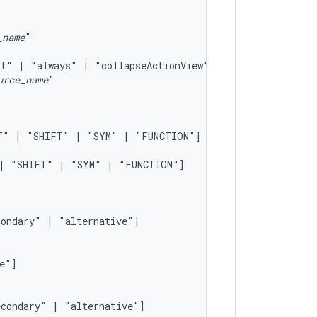
_name
xt"
|
"always"
|
urce_name
T"
|
"SHIFT"
|
"SYM"
|
|
"SHIFT"
|
"SYM"
|
condary"
|
econdary"
|