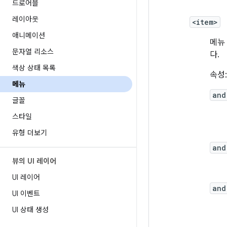
드로어블
레이아웃
<item>
애니메이션
메뉴
문자열 리소스
다.
색상 상태 목록
속성:
메뉴
and
글꼴
스타일
유형 더보기
and
뷰의 UI 레이어
UI 레이어
and
UI 이벤트
UI 상태 생성