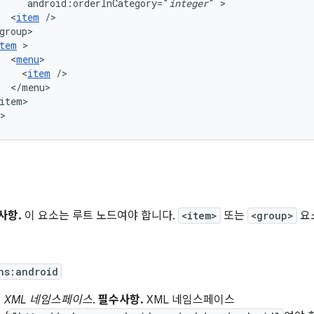
android:orderInCategory="
integer
"
<
item
tem
<
menu
<
item
item>

>
사항.
이 요소는 루트 노드여야 합니다.
<item>
또는
<group>
요
ns:android
XML 네임스페이스
.
필수사항.
XML 네임스페이스