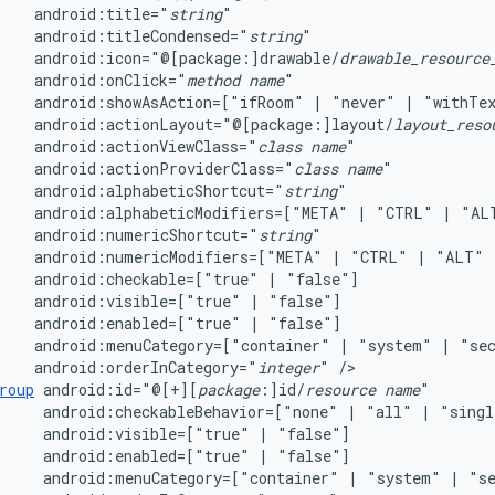
android:title="
string
android:titleCondensed="
string
android:icon="@[package:]drawable/
drawable_resource
android:onClick="
method
name
android:showAsAction=["ifRoom"
|
"never"
|
"withTe
android:actionLayout="@[package:]layout/
layout_reso
android:actionViewClass="
class
name
android:actionProviderClass="
class
name
android:alphabeticShortcut="
string
android:alphabeticModifiers=["META"
|
"CTRL"
|
"AL
android:numericShortcut="
string
android:numericModifiers=["META"
|
"CTRL"
|
"ALT"
android:checkable=["true"
|
android:visible=["true"
|
android:enabled=["true"
|
android:menuCategory=["container"
|
"system"
|
"se
android:orderInCategory="
integer
"
roup
android:id="@[+][
package
:]id/
resource
name
android:checkableBehavior=["none"
|
"all"
|
android:visible=["true"
|
android:enabled=["true"
|
android:menuCategory=["container"
|
"system"
|
"s